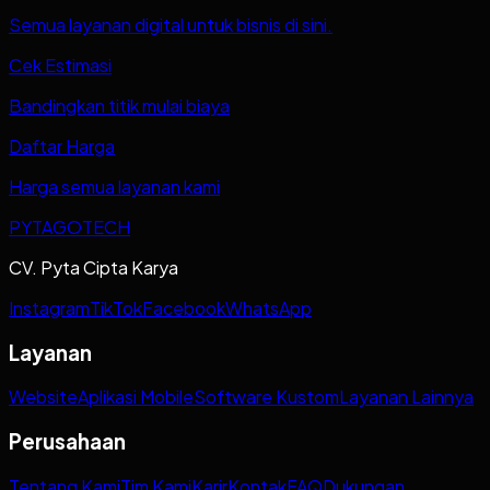
Semua layanan digital untuk bisnis di sini.
Cek Estimasi
Bandingkan titik mulai biaya
Daftar Harga
Harga semua layanan kami
PYTAGOTECH
CV. Pyta Cipta Karya
Instagram
TikTok
Facebook
WhatsApp
Layanan
Website
Aplikasi Mobile
Software Kustom
Layanan Lainnya
Perusahaan
Tentang Kami
Tim Kami
Karir
Kontak
FAQ
Dukungan