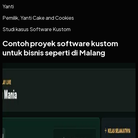
Yanti
Pemilik, Yanti Cake and Cookies
Studi kasus
Software Kustom
Contoh proyek
software kustom
untuk bisnis seperti di Malang
Software Kustom
Kicau Mania
Kicau Mania
Sebelumnya
Organisator lomba burung berkicau kesulitan mengelola
skoring manual dengan kertas, sering terjadi kesalahan
input skor, dan tidak ada display live untuk peserta
menonton.