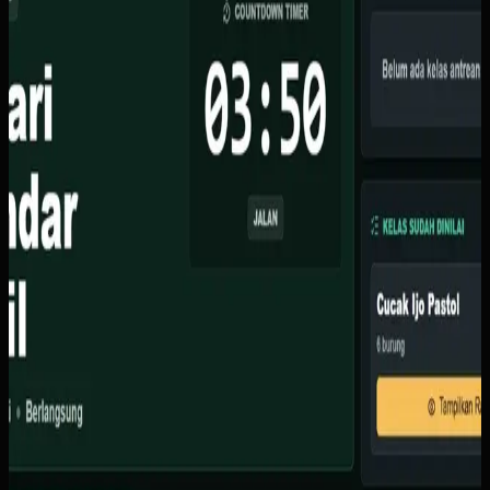
Yang kami bangun
Kami membuat sistem berbasis web dengan fitur skoring
waktu nyata via Supabase, TV display dengan animasi
ranking live, dasbor admin untuk atur kelas dan juri, serta
countdown timer otomatis.
Baca studi kasus lengkap