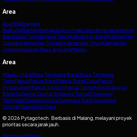
Area
Aceh
Bali
Bangka
Belitung
Banten
Bengkulu
Gorontalo
Jabodetabek
Jambi
Jaw
Barat
Jawa Tengah
Jawa Timur
Kalimantan Barat
Kalimantan
Selatan
Kalimantan Tengah
Kalimantan Timur
Kalimantan
Utara
Kepulauan Riau
Lampung
Maluku
Area
Maluku Utara
Nusa Tenggara Barat
Nusa Tenggara
Timur
Papua
Papua Barat
Papua Barat Daya
Papua
Pegunungan
Papua Selatan
Papua Tengah
Riau
Sulawesi
Barat
Sulawesi Selatan
Sulawesi Tengah
Sulawesi
Tenggara
Sulawesi Utara
Sumatera Barat
Sumatera
Selatan
Sumatera Utara
© 2026 Pytagotech. Berbasis di Malang, melayani proyek
prioritas secara jarak jauh.
Ketentuan
Privasi