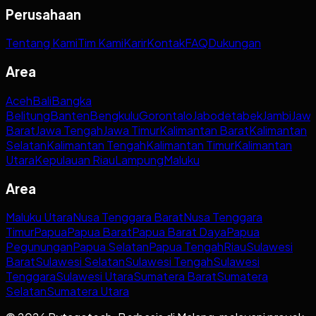
Perusahaan
Tentang Kami
Tim Kami
Karir
Kontak
FAQ
Dukungan
Area
Aceh
Bali
Bangka
Belitung
Banten
Bengkulu
Gorontalo
Jabodetabek
Jambi
Jaw
Barat
Jawa Tengah
Jawa Timur
Kalimantan Barat
Kalimantan
Selatan
Kalimantan Tengah
Kalimantan Timur
Kalimantan
Utara
Kepulauan Riau
Lampung
Maluku
Area
Maluku Utara
Nusa Tenggara Barat
Nusa Tenggara
Timur
Papua
Papua Barat
Papua Barat Daya
Papua
Pegunungan
Papua Selatan
Papua Tengah
Riau
Sulawesi
Barat
Sulawesi Selatan
Sulawesi Tengah
Sulawesi
Tenggara
Sulawesi Utara
Sumatera Barat
Sumatera
Selatan
Sumatera Utara