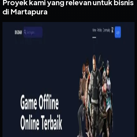
Proyek kami yang relevan untuk bisnis
di Martapura
Website
Digidaw Gameshop
Digidaw Gameshop
Sebelumnya
Pembelian game masih bergantung pada proses manual
yang lambat, sementara pengguna butuh metode
pembayaran lokal dan konfirmasi yang cepat. Tanpa sistem
yang rapi, proses transaksi terasa merepotkan dan
kepercayaan pelanggan lebih sulit dibangun.
Yang kami bangun
Kami menata katalog, keranjang, pembayaran, dan riwayat
pembelian pengguna dalam satu alur yang ringkas.
Pembayaran dan status pesanan dihubungkan ke proses