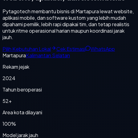
Pytagotech membantu bisnis di Martapura lewat website,
aplikasi mobile, dan software kustom yang lebih mudah
dipahami pemilik, lebih rapi dipakai tim, dan tetap realistis
untuk ritme operasional harian maupun koordinasi jarak
jauh.
Pilih Kebutuhan Lokal
Cek Estimasi
WhatsApp
Martapura
Kalimantan Selatan
Rekam jejak
2024
Tahun beroperasi
52+
Area kota dilayani
100%
Model jarak jauh