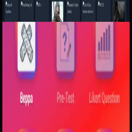
Aplikasi Mobile
Trajectfika
Trajectfika
Sebelumnya
Mahasiswa sering kesulitan menghubungkan persamaan
matematis dengan perilaku fisik yang sebenarnya,
sementara alat praktikum tidak selalu cukup atau
konsisten. Materi yang hanya tampil statis juga membuat
konsep perubahan fase dan perilaku sistem sulit
dibayangkan.
Yang kami bangun
Kami membangun aplikasi simulasi dengan input parameter,
visualisasi gerak, dan grafik yang berubah langsung saat