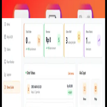
Software Kustom
QR Ordering
QR Ordering
Sebelumnya
Order perlu membawa konteks meja, item, pembayaran,
dan status secara konsisten dari perangkat pelanggan ke
admin dan kitchen tanpa bergantung pada konfirmasi
manual.
Yang kami bangun
Dari screenshot yang tersedia, sistem memiliki alur scan
meja, menu pelanggan, cart, pembayaran, pembayaran,
status pesanan, dasbor admin, pengaturan meja dan QR,