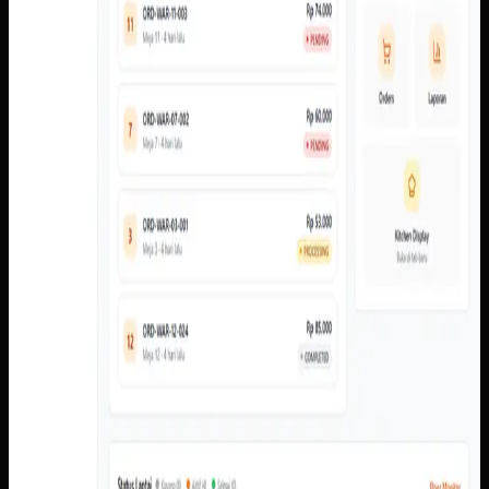
laporan, floor monitor, serta kitchen display.
Baca studi kasus