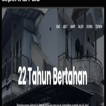
Website
Kos Bu Ham
Kos Bu Ham
Sebelumnya
Status kamar, pembayaran, dan data penghuni masih
dipantau manual sehingga rawan tertinggal atau salah
catat. Calon penghuni juga harus bertanya satu per satu
hanya untuk mengetahui ketersediaan, harga, atau
fasilitas kamar.
Yang kami bangun
Kami menyusun website dengan informasi kamar yang
jelas, alur pemesanan yang sederhana, dan dasbor
pengelolaan penghuni serta pembayaran. Pemilik bisa
melihat status sewa dengan lebih cepat, sementara calon
penghuni tidak perlu menunggu chat manual untuk