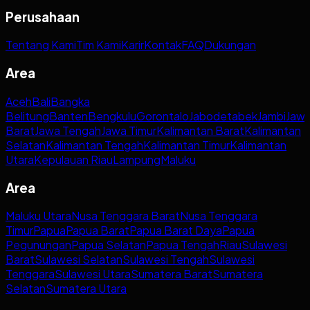
Perusahaan
Tentang Kami
Tim Kami
Karir
Kontak
FAQ
Dukungan
Area
Aceh
Bali
Bangka
Belitung
Banten
Bengkulu
Gorontalo
Jabodetabek
Jambi
Jaw
Barat
Jawa Tengah
Jawa Timur
Kalimantan Barat
Kalimantan
Selatan
Kalimantan Tengah
Kalimantan Timur
Kalimantan
Utara
Kepulauan Riau
Lampung
Maluku
Area
Maluku Utara
Nusa Tenggara Barat
Nusa Tenggara
Timur
Papua
Papua Barat
Papua Barat Daya
Papua
Pegunungan
Papua Selatan
Papua Tengah
Riau
Sulawesi
Barat
Sulawesi Selatan
Sulawesi Tengah
Sulawesi
Tenggara
Sulawesi Utara
Sumatera Barat
Sumatera
Selatan
Sumatera Utara