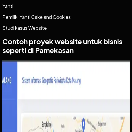
Yanti
Pemilik, Yanti Cake and Cookies
Studi kasus
Website
Contoh proyek
website
untuk bisnis
seperti di Pamekasan
Website
Sistem Informasi Geografis Pariwisata Kota Malang
Sistem Informasi Geografis Pariwisata Kota
Malang
Sebelumnya
Informasi destinasi wisata tersebar di berbagai sumber
dengan kualitas data yang tidak selalu konsisten.
Akibatnya wisatawan sulit membandingkan pilihan,