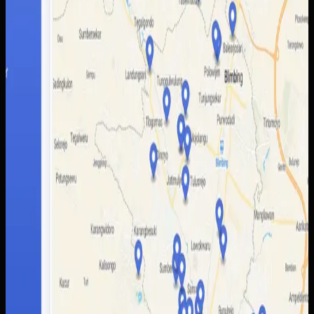
sementara pengelola daerah kesulitan menampilkan
potensi wisata secara lebih utuh.
Yang kami bangun
Kami membangun peta interaktif berbasis web dengan
data lokasi, kategori destinasi, dan detail tempat yang
lebih mudah dibaca pengguna. Admin juga mendapatkan
alur pengelolaan data yang lebih rapi untuk memperbarui
informasi wisata tanpa bergantung pada banyak kanal
terpisah.
Baca studi kasus lengkap