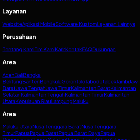
Layanan
Website
Aplikasi Mobile
Software Kustom
Layanan Lainnya
Perusahaan
Tentang Kami
Tim Kami
Karir
Kontak
FAQ
Dukungan
Area
Aceh
Bali
Bangka
Belitung
Banten
Bengkulu
Gorontalo
Jabodetabek
Jambi
Jaw
Barat
Jawa Tengah
Jawa Timur
Kalimantan Barat
Kalimantan
Selatan
Kalimantan Tengah
Kalimantan Timur
Kalimantan
Utara
Kepulauan Riau
Lampung
Maluku
Area
Maluku Utara
Nusa Tenggara Barat
Nusa Tenggara
Timur
Papua
Papua Barat
Papua Barat Daya
Papua
Pegunungan
Papua Selatan
Papua Tengah
Riau
Sulawesi