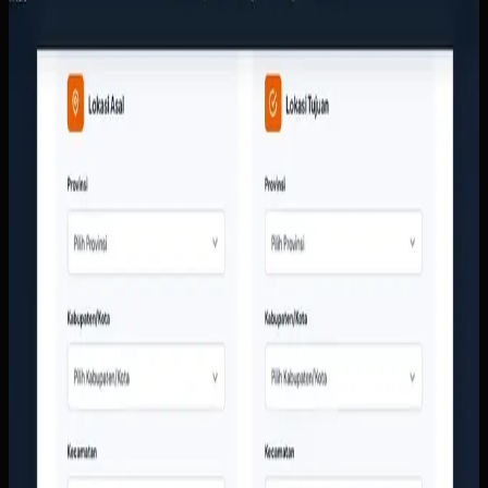
Arthalintas
Sebelumnya
Tim layanan pelanggan terlalu sering menjawab
pertanyaan dasar seperti ongkir, cakupan kota, dan jenis
layanan secara manual. Di sisi lain, perusahaan butuh
tampilan digital yang lebih meyakinkan agar calon
pelanggan berani mengirim barang bernilai tinggi tanpa
ragu.
Yang kami bangun
Kami membangun website responsif dengan kalkulator
ongkir, struktur layanan yang jelas, dan CTA yang langsung
mengarah ke tim sales. Informasi armada, area layanan, dan
bukti kerja perusahaan ditata supaya calon pelanggan bisa
memahami layanan tanpa harus menunggu jawaban manual
dari CS.
Baca studi kasus lengkap