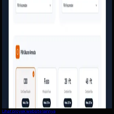
Lihat proyek
website
lainnya