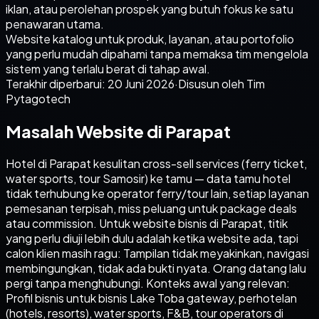
iklan, atau perolehan prospek yang butuh fokus ke satu
penawaran utama.
Website katalog untuk produk, layanan, atau portofolio
yang perlu mudah dipahami tanpa memaksa tim mengelola
sistem yang terlalu berat di tahap awal.
Terakhir diperbarui:
20 Juni 2026
·
Disusun oleh Tim
Pytagotech
Masalah Website di Parapat
Hotel di Parapat kesulitan cross-sell services (ferry ticket,
water sports, tour Samosir) ke tamu — data tamu hotel
tidak terhubung ke operator ferry/tour lain, setiap layanan
pemesanan terpisah, miss peluang untuk package deals
atau commission. Untuk website bisnis di Parapat, titik
yang perlu diuji lebih dulu adalah ketika website ada, tapi
calon klien masih ragu: Tampilan tidak meyakinkan, navigasi
membingungkan, tidak ada bukti nyata. Orang datang lalu
pergi tanpa menghubungi. Konteks awal yang relevan:
Profil bisnis untuk bisnis Lake Toba gateway, perhotelan
(hotels, resorts), water sports, F&B, tour operators di