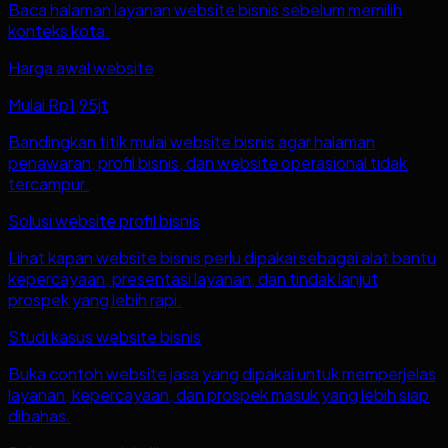
Baca halaman layanan website bisnis sebelum memilih
konteks kota.
Harga awal website
Mulai Rp1,95jt
Bandingkan titik mulai website bisnis agar halaman
penawaran, profil bisnis, dan website operasional tidak
tercampur.
Solusi website profil bisnis
Lihat kapan website bisnis perlu dipakai sebagai alat bantu
kepercayaan, presentasi layanan, dan tindak lanjut
prospek yang lebih rapi.
Studi kasus website bisnis
Buka contoh website jasa yang dipakai untuk memperjelas
layanan, kepercayaan, dan prospek masuk yang lebih siap
dibahas.