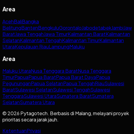
Area
Aceh
Bali
Bangka
Belitung
Banten
Bengkulu
Gorontalo
Jabodetabek
Jambi
Jaw
Barat
Jawa Tengah
Jawa Timur
Kalimantan Barat
Kalimantan
Selatan
Kalimantan Tengah
Kalimantan Timur
Kalimantan
Utara
Kepulauan Riau
Lampung
Maluku
Area
Maluku Utara
Nusa Tenggara Barat
Nusa Tenggara
Timur
Papua
Papua Barat
Papua Barat Daya
Papua
Pegunungan
Papua Selatan
Papua Tengah
Riau
Sulawesi
Barat
Sulawesi Selatan
Sulawesi Tengah
Sulawesi
Tenggara
Sulawesi Utara
Sumatera Barat
Sumatera
Selatan
Sumatera Utara
© 2026 Pytagotech. Berbasis di Malang, melayani proyek
prioritas secara jarak jauh.
Ketentuan
Privasi