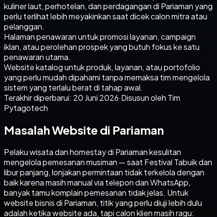
kuliner laut, perhotelan, dan perdagangan di Pariaman yang
perlu terlihat lebih meyakinkan saat dicek calon mitra atau
pelanggan.
Halaman penawaran untuk promosi layanan, campaign
iklan, atau perolehan prospek yang butuh fokus ke satu
penawaran utama.
Website katalog untuk produk, layanan, atau portofolio
yang perlu mudah dipahami tanpa memaksa tim mengelola
sistem yang terlalu berat di tahap awal.
Terakhir diperbarui:
20 Juni 2026
·
Disusun oleh Tim
Pytagotech
Masalah Website di Pariaman
Pelaku wisata dan homestay di Pariaman kesulitan
mengelola pemesanan musiman — saat Festival Tabuik dan
libur panjang, lonjakan permintaan tidak terkelola dengan
baik karena masih manual via telepon dan WhatsApp,
banyak tamu komplain pemesanan tidak jelas. Untuk
website bisnis di Pariaman, titik yang perlu diuji lebih dulu
adalah ketika website ada, tapi calon klien masih ragu: