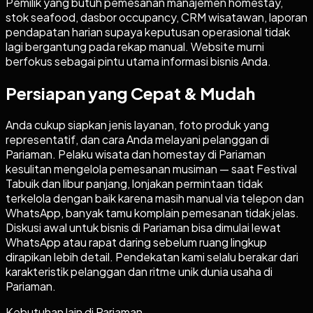
Pemilik yang butuh pemesanan manajemen homestay,
stok seafood, dasbor occupancy, CRM wisatawan, laporan
pendapatan harian supaya keputusan operasional tidak
lagi bergantung pada rekap manual. Website murni
berfokus sebagai pintu utama informasi bisnis Anda.
Persiapan yang Cepat & Mudah
Anda cukup siapkan jenis layanan, foto produk yang
representatif, dan cara Anda melayani pelanggan di
Pariaman. Pelaku wisata dan homestay di Pariaman
kesulitan mengelola pemesanan musiman — saat Festival
Tabuik dan libur panjang, lonjakan permintaan tidak
terkelola dengan baik karena masih manual via telepon dan
WhatsApp, banyak tamu komplain pemesanan tidak jelas.
Diskusi awal untuk bisnis di Pariaman bisa dimulai lewat
WhatsApp atau rapat daring sebelum ruang lingkup
dirapikan lebih detail. Pendekatan kami selalu berakar dari
karakteristik pelanggan dan ritme unik dunia usaha di
Pariaman.
Kebutuhan lain di
Pariaman