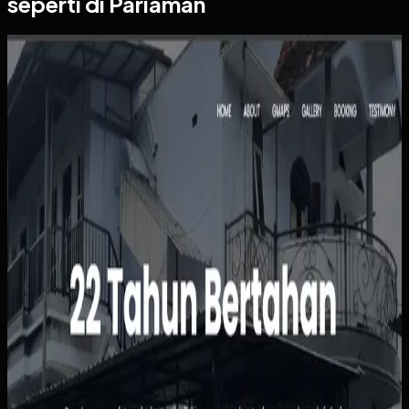
seperti di Pariaman
Website
Kos Bu Ham
Kos Bu Ham
Sebelumnya
Status kamar, pembayaran, dan data penghuni masih
dipantau manual sehingga rawan tertinggal atau salah
catat. Calon penghuni juga harus bertanya satu per satu
hanya untuk mengetahui ketersediaan, harga, atau
fasilitas kamar.
Yang kami bangun
Kami menyusun website dengan informasi kamar yang
jelas, alur pemesanan yang sederhana, dan dasbor
pengelolaan penghuni serta pembayaran. Pemilik bisa
melihat status sewa dengan lebih cepat, sementara calon