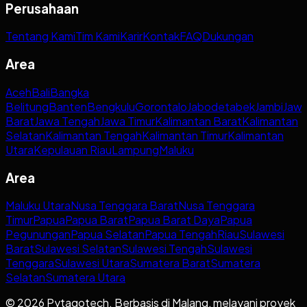
Perusahaan
Tentang Kami
Tim Kami
Karir
Kontak
FAQ
Dukungan
Area
Aceh
Bali
Bangka
Belitung
Banten
Bengkulu
Gorontalo
Jabodetabek
Jambi
Jaw
Barat
Jawa Tengah
Jawa Timur
Kalimantan Barat
Kalimantan
Selatan
Kalimantan Tengah
Kalimantan Timur
Kalimantan
Utara
Kepulauan Riau
Lampung
Maluku
Area
Maluku Utara
Nusa Tenggara Barat
Nusa Tenggara
Timur
Papua
Papua Barat
Papua Barat Daya
Papua
Pegunungan
Papua Selatan
Papua Tengah
Riau
Sulawesi
Barat
Sulawesi Selatan
Sulawesi Tengah
Sulawesi
Tenggara
Sulawesi Utara
Sumatera Barat
Sumatera
Selatan
Sumatera Utara
© 2026 Pytagotech. Berbasis di Malang, melayani proyek