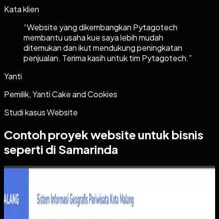
Kata klien
“
Website yang dikembangkan Pytagotech
membantu usaha kue saya lebih mudah
ditemukan dan ikut mendukung peningkatan
penjualan. Terima kasih untuk tim Pytagotech.
”
Yanti
Pemilik, Yanti Cake and Cookies
Studi kasus
Website
Contoh proyek
website
untuk bisnis
seperti di Samarinda
Website
Sistem Informasi Geografis Pariwisata Kota Malang
Sistem Informasi Geografis Pariwisata Kota