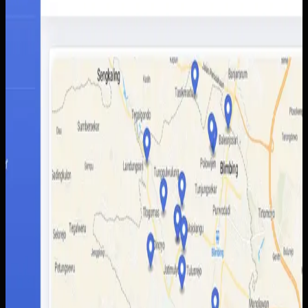
Malang
Sebelumnya
Informasi destinasi wisata tersebar di berbagai sumber
dengan kualitas data yang tidak selalu konsisten.
Akibatnya wisatawan sulit membandingkan pilihan,
sementara pengelola daerah kesulitan menampilkan
potensi wisata secara lebih utuh.
Yang kami bangun
Kami membangun peta interaktif berbasis web dengan
data lokasi, kategori destinasi, dan detail tempat yang
lebih mudah dibaca pengguna. Admin juga mendapatkan
alur pengelolaan data yang lebih rapi untuk memperbarui
informasi wisata tanpa bergantung pada banyak kanal
terpisah.
Baca studi kasus lengkap