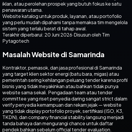
iklan, atau perolehan prospek yang butuh fokus ke satu
penawaran utama.
Website katalog untuk produk, layanan, atau portofolio
yang perlu mudah dipahami tanpa memaksa tim mengelola
sistem yang terlalu berat di tahap awal.
Terakhir diperbarui:
20 Juni 2026
·
Disusun oleh Tim
Pytagotech
Masalah Website di Samarinda
Kontraktor, pemasok, dan jasa profesional di Samarinda
yang target klien sektor energi (batu bara, migas) atau
pemerintah sering kehilangan peluang tender karena profil
bisnis yang tidak meyakinkan atau bahkan tidak punya
website sama sekali. Pengadaan team atau tender
committee yang riset penyedia daring sangat strict dalam
verify penyedia kemampuan dan rekam jejak — website
yang tidak display portofolio proyek, sertifikasi (ISO, K3,
TKDN), dan company financial stability langsung menjadi
tanda bahaya dan mengurangi chance untuk daftar
pendek bahkan sebelum official tender evaluation.