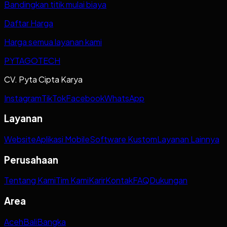
Bandingkan titik mulai biaya
Daftar Harga
Harga semua layanan kami
PYTAGOTECH
CV. Pyta Cipta Karya
Instagram
TikTok
Facebook
WhatsApp
Layanan
Website
Aplikasi Mobile
Software Kustom
Layanan Lainnya
Perusahaan
Tentang Kami
Tim Kami
Karir
Kontak
FAQ
Dukungan
Area
Aceh
Bali
Bangka