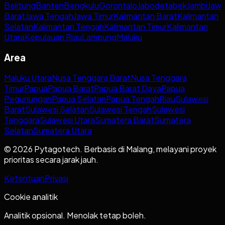
Belitung
Banten
Bengkulu
Gorontalo
Jabodetabek
Jambi
Jaw
Barat
Jawa Tengah
Jawa Timur
Kalimantan Barat
Kalimantan
Selatan
Kalimantan Tengah
Kalimantan Timur
Kalimantan
Utara
Kepulauan Riau
Lampung
Maluku
Area
Maluku Utara
Nusa Tenggara Barat
Nusa Tenggara
Timur
Papua
Papua Barat
Papua Barat Daya
Papua
Pegunungan
Papua Selatan
Papua Tengah
Riau
Sulawesi
Barat
Sulawesi Selatan
Sulawesi Tengah
Sulawesi
Tenggara
Sulawesi Utara
Sumatera Barat
Sumatera
Selatan
Sumatera Utara
© 2026 Pytagotech. Berbasis di Malang, melayani proyek
prioritas secara jarak jauh.
Ketentuan
Privasi
Cookie analitik
Analitik opsional. Menolak tetap boleh.