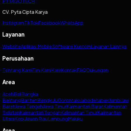
PYTAGOTECH
CV. Pyta Cipta Karya
Instagram
TikTok
Facebook
WhatsApp
Layanan
Website
Aplikasi Mobile
Software Kustom
Layanan Lainnya
Perusahaan
Tentang Kami
Tim Kami
Karir
Kontak
FAQ
Dukungan
Area
Aceh
Bali
Bangka
Belitung
Banten
Bengkulu
Gorontalo
Jabodetabek
Jambi
Jaw
Barat
Jawa Tengah
Jawa Timur
Kalimantan Barat
Kalimantan
Selatan
Kalimantan Tengah
Kalimantan Timur
Kalimantan
Utara
Kepulauan Riau
Lampung
Maluku
Area