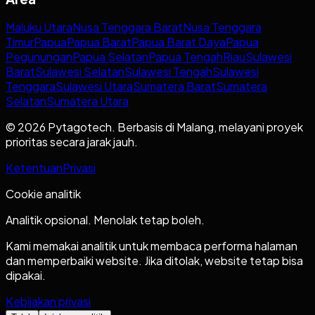
Maluku Utara
Nusa Tenggara Barat
Nusa Tenggara
Timur
Papua
Papua Barat
Papua Barat Daya
Papua
Pegunungan
Papua Selatan
Papua Tengah
Riau
Sulawesi
Barat
Sulawesi Selatan
Sulawesi Tengah
Sulawesi
Tenggara
Sulawesi Utara
Sumatera Barat
Sumatera
Selatan
Sumatera Utara
© 2026 Pytagotech. Berbasis di Malang, melayani proyek
prioritas secara jarak jauh.
Ketentuan
Privasi
Cookie analitik
Analitik opsional. Menolak tetap boleh.
Kami memakai analitik untuk membaca performa halaman
dan memperbaiki website. Jika ditolak, website tetap bisa
dipakai.
Kebijakan privasi