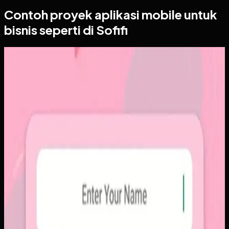
Contoh proyek
aplikasi mobile
untuk
bisnis seperti di Sofifi
Aplikasi Mobile
Papin
Papin
Sebelumnya
Platform sosial umum sering membuat momen personal
tenggelam di antara konten publik, iklan, dan tekanan
untuk selalu tampil sempurna. Pengguna membutuhkan
alur berbagi yang lebih intim, cepat, dan tidak terasa ramai.
Yang kami bangun
Kami membangun aplikasi mobile dengan alur berbagi yang
ringkas, notifikasi cepat, dan arsip momen yang tersusun
rapi. Sistemnya dirancang untuk percakapan visual yang