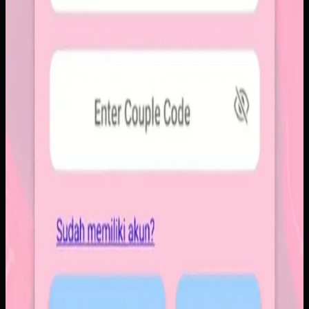
lebih personal tanpa membawa beban feed publik.
Baca studi kasus lengkap