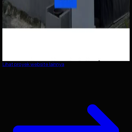
Lihat proyek
website
lainnya