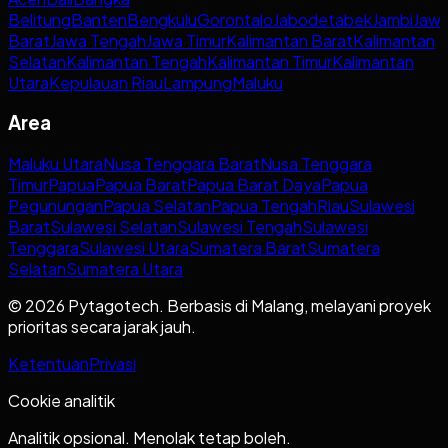
Belitung
Banten
Bengkulu
Gorontalo
Jabodetabek
Jambi
Jaw
Barat
Jawa Tengah
Jawa Timur
Kalimantan Barat
Kalimantan
Selatan
Kalimantan Tengah
Kalimantan Timur
Kalimantan
Utara
Kepulauan Riau
Lampung
Maluku
Area
Maluku Utara
Nusa Tenggara Barat
Nusa Tenggara
Timur
Papua
Papua Barat
Papua Barat Daya
Papua
Pegunungan
Papua Selatan
Papua Tengah
Riau
Sulawesi
Barat
Sulawesi Selatan
Sulawesi Tengah
Sulawesi
Tenggara
Sulawesi Utara
Sumatera Barat
Sumatera
Selatan
Sumatera Utara
© 2026 Pytagotech. Berbasis di Malang, melayani proyek
prioritas secara jarak jauh.
Ketentuan
Privasi
Cookie analitik
Analitik opsional. Menolak tetap boleh.