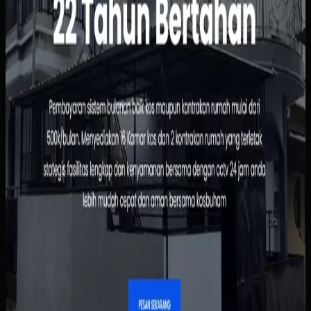
Yang kami bangun
Kami menyusun website dengan informasi kamar yang
jelas, alur pemesanan yang sederhana, dan dasbor
pengelolaan penghuni serta pembayaran. Pemilik bisa
melihat status sewa dengan lebih cepat, sementara calon
penghuni tidak perlu menunggu chat manual untuk
informasi dasar.
Baca studi kasus lengkap