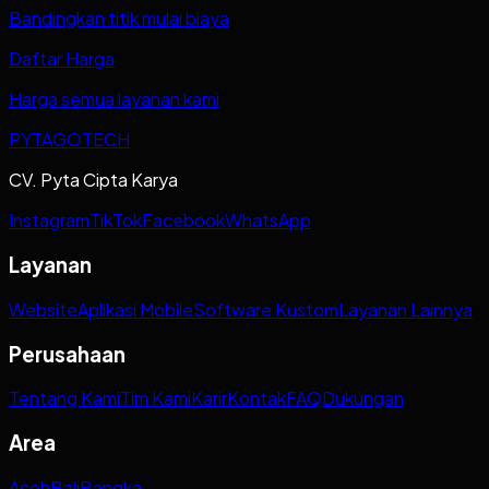
Bandingkan titik mulai biaya
Daftar Harga
Harga semua layanan kami
PYTAGOTECH
CV. Pyta Cipta Karya
Instagram
TikTok
Facebook
WhatsApp
Layanan
Website
Aplikasi Mobile
Software Kustom
Layanan Lainnya
Perusahaan
Tentang Kami
Tim Kami
Karir
Kontak
FAQ
Dukungan
Area
Aceh
Bali
Bangka