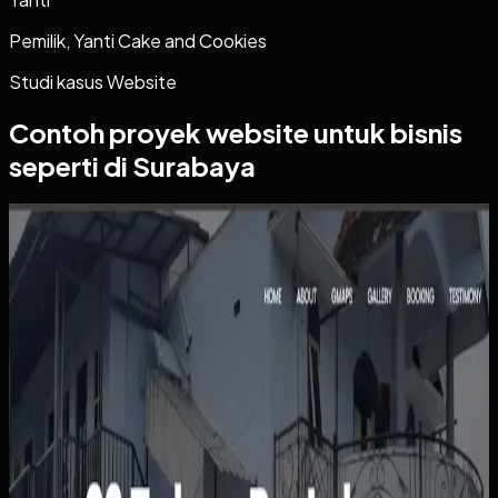
Pemilik, Yanti Cake and Cookies
Studi kasus
Website
Contoh proyek
website
untuk bisnis
seperti di Surabaya
Website
Kos Bu Ham
Kos Bu Ham
Sebelumnya
Status kamar, pembayaran, dan data penghuni masih
dipantau manual sehingga rawan tertinggal atau salah
catat. Calon penghuni juga harus bertanya satu per satu
hanya untuk mengetahui ketersediaan, harga, atau
fasilitas kamar.