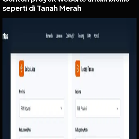
seperti di Tanah Merah
Website
Arthalintas
Arthalintas
Sebelumnya
Tim layanan pelanggan terlalu sering menjawab
pertanyaan dasar seperti ongkir, cakupan kota, dan jenis
layanan secara manual. Di sisi lain, perusahaan butuh
tampilan digital yang lebih meyakinkan agar calon
pelanggan berani mengirim barang bernilai tinggi tanpa
ragu.
Yang kami bangun
Kami membangun website responsif dengan kalkulator
ongkir, struktur layanan yang jelas, dan CTA yang langsung