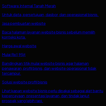
Software Internal Tanah Merah
Untuk data, persetujuan, dasbor, dan operasional bisnis.
Jasa pembuatan website
Baca halaman layanan website bisnis sebelum memilih
konteks kota.
Harga awal website
Mulai Rp1,95jt
Bandingkan titik mulai website bisnis agar halaman
penawaran, profil bisnis, dan website operasional tidak
tercampur.
Solusi website profil bisnis
Lihat kapan website bisnis perlu dipakai sebagai alat bantu
kepercayaan, presentasi layanan, dan tindak lanjut
prospek yang lebih rapi.