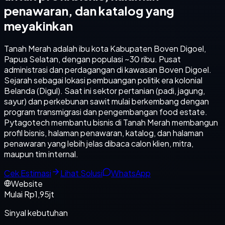
penawaran, dan katalog yang
meyakinkan
Tanah Merah adalah ibu kota Kabupaten Boven Digoel,
Papua Selatan, dengan populasi ~30 ribu. Pusat
administrasi dan perdagangan di kawasan Boven Digoel.
Sejarah sebagai lokasi pembuangan politik era kolonial
Belanda (Digul). Saat ini sektor pertanian (padi, jagung,
sayur) dan perkebunan sawit mulai berkembang dengan
program transmigrasi dan pengembangan food estate.
Pytagotech membantu bisnis di Tanah Merah membangun
profil bisnis, halaman penawaran, katalog, dan halaman
penawaran yang lebih jelas dibaca calon klien, mitra,
maupun tim internal.
Cek Estimasi
Lihat Solusi
WhatsApp
Website
Mulai Rp1,95jt
Sinyal kebutuhan