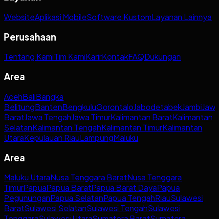
Website
Aplikasi Mobile
Software Kustom
Layanan Lainnya
Perusahaan
Tentang Kami
Tim Kami
Karir
Kontak
FAQ
Dukungan
Area
Aceh
Bali
Bangka
Belitung
Banten
Bengkulu
Gorontalo
Jabodetabek
Jambi
Jaw
Barat
Jawa Tengah
Jawa Timur
Kalimantan Barat
Kalimantan
Selatan
Kalimantan Tengah
Kalimantan Timur
Kalimantan
Utara
Kepulauan Riau
Lampung
Maluku
Area
Maluku Utara
Nusa Tenggara Barat
Nusa Tenggara
Timur
Papua
Papua Barat
Papua Barat Daya
Papua
Pegunungan
Papua Selatan
Papua Tengah
Riau
Sulawesi
Barat
Sulawesi Selatan
Sulawesi Tengah
Sulawesi
Tenggara
Sulawesi Utara
Sumatera Barat
Sumatera