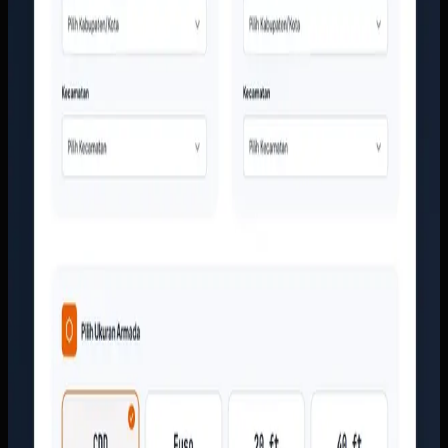
mengarah ke tim sales. Informasi armada, area layanan, dan
bukti kerja perusahaan ditata supaya calon pelanggan bisa
memahami layanan tanpa harus menunggu jawaban manual
dari CS.
Baca studi kasus lengkap