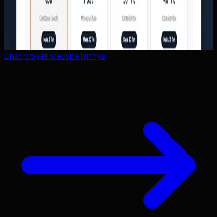
Lihat proyek
website
lainnya