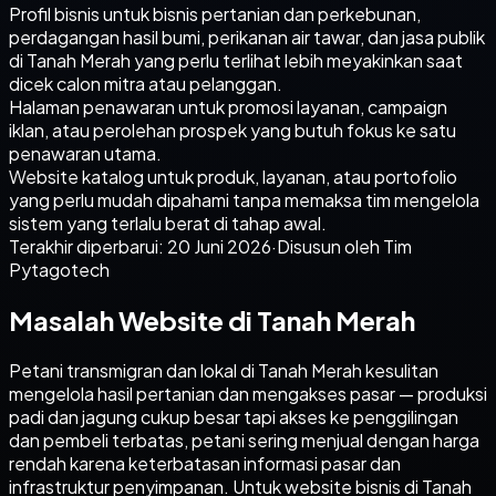
Profil bisnis untuk bisnis pertanian dan perkebunan,
perdagangan hasil bumi, perikanan air tawar, dan jasa publik
di Tanah Merah yang perlu terlihat lebih meyakinkan saat
dicek calon mitra atau pelanggan.
Halaman penawaran untuk promosi layanan, campaign
iklan, atau perolehan prospek yang butuh fokus ke satu
penawaran utama.
Website katalog untuk produk, layanan, atau portofolio
yang perlu mudah dipahami tanpa memaksa tim mengelola
sistem yang terlalu berat di tahap awal.
Terakhir diperbarui:
20 Juni 2026
·
Disusun oleh Tim
Pytagotech
Masalah Website di Tanah Merah
Petani transmigran dan lokal di Tanah Merah kesulitan
mengelola hasil pertanian dan mengakses pasar — produksi
padi dan jagung cukup besar tapi akses ke penggilingan
dan pembeli terbatas, petani sering menjual dengan harga
rendah karena keterbatasan informasi pasar dan
infrastruktur penyimpanan. Untuk website bisnis di Tanah