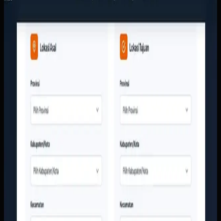
Arthalintas
Sebelumnya
Tim layanan pelanggan terlalu sering menjawab
pertanyaan dasar seperti ongkir, cakupan kota, dan jenis
layanan secara manual. Di sisi lain, perusahaan butuh
tampilan digital yang lebih meyakinkan agar calon
pelanggan berani mengirim barang bernilai tinggi tanpa
ragu.
Yang kami bangun
Kami membangun website responsif dengan kalkulator
ongkir, struktur layanan yang jelas, dan CTA yang langsung
mengarah ke tim sales. Informasi armada, area layanan, dan
bukti kerja perusahaan ditata supaya calon pelanggan bisa
memahami layanan tanpa harus menunggu jawaban manual
dari CS.
Baca studi kasus lengkap