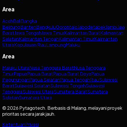
Area
Aceh
Bali
Bangka
Belitung
Banten
Bengkulu
Gorontalo
Jabodetabek
Jambi
Jaw
Barat
Jawa Tengah
Jawa Timur
Kalimantan Barat
Kalimantan
Selatan
Kalimantan Tengah
Kalimantan Timur
Kalimantan
Utara
Kepulauan Riau
Lampung
Maluku
Area
Maluku Utara
Nusa Tenggara Barat
Nusa Tenggara
Timur
Papua
Papua Barat
Papua Barat Daya
Papua
Pegunungan
Papua Selatan
Papua Tengah
Riau
Sulawesi
Barat
Sulawesi Selatan
Sulawesi Tengah
Sulawesi
Tenggara
Sulawesi Utara
Sumatera Barat
Sumatera
Selatan
Sumatera Utara
© 2026 Pytagotech. Berbasis di Malang, melayani proyek
prioritas secara jarak jauh.
Ketentuan
Privasi