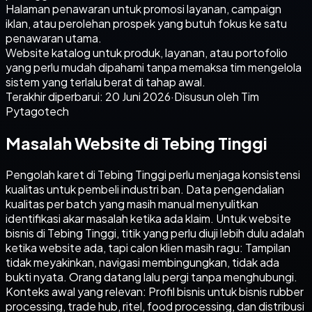
Halaman penawaran untuk promosi layanan, campaign
iklan, atau perolehan prospek yang butuh fokus ke satu
penawaran utama.
Website katalog untuk produk, layanan, atau portofolio
yang perlu mudah dipahami tanpa memaksa tim mengelola
sistem yang terlalu berat di tahap awal.
Terakhir diperbarui:
20 Juni 2026
·
Disusun oleh Tim
Pytagotech
Masalah Website di Tebing Tinggi
Pengolah karet di Tebing Tinggi perlu menjaga konsistensi
kualitas untuk pembeli industri ban. Data pengendalian
kualitas per batch yang masih manual menyulitkan
identifikasi akar masalah ketika ada klaim. Untuk website
bisnis di Tebing Tinggi, titik yang perlu diuji lebih dulu adalah
ketika website ada, tapi calon klien masih ragu: Tampilan
tidak meyakinkan, navigasi membingungkan, tidak ada
bukti nyata. Orang datang lalu pergi tanpa menghubungi.
Konteks awal yang relevan: Profil bisnis untuk bisnis rubber
processing, trade hub, ritel, food processing, dan distribusi