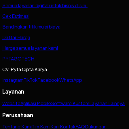
Semua layanan digital untuk bisnis di sini.
Cek Estimasi
Bandingkan titik mulai biaya
Daftar Harga
Harga semua layanan kami
PYTAGOTECH
CV. Pyta Cipta Karya
Instagram
TikTok
Facebook
WhatsApp
Layanan
Website
Aplikasi Mobile
Software Kustom
Layanan Lainnya
Perusahaan
Tentang Kami
Tim Kami
Karir
Kontak
FAQ
Dukungan