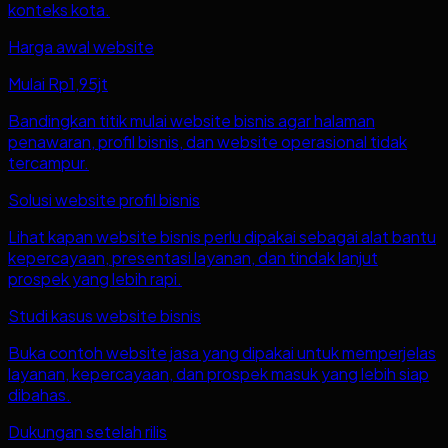
konteks kota.
Harga awal website
Mulai Rp1,95jt
Bandingkan titik mulai website bisnis agar halaman
penawaran, profil bisnis, dan website operasional tidak
tercampur.
Solusi website profil bisnis
Lihat kapan website bisnis perlu dipakai sebagai alat bantu
kepercayaan, presentasi layanan, dan tindak lanjut
prospek yang lebih rapi.
Studi kasus website bisnis
Buka contoh website jasa yang dipakai untuk memperjelas
layanan, kepercayaan, dan prospek masuk yang lebih siap
dibahas.
Dukungan setelah rilis