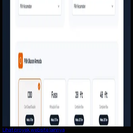
Lihat proyek
website
lainnya