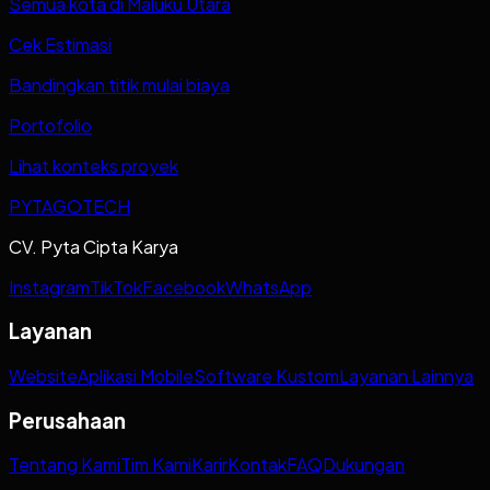
Semua kota di Maluku Utara
Cek Estimasi
Bandingkan titik mulai biaya
Portofolio
Lihat konteks proyek
PYTAGOTECH
CV. Pyta Cipta Karya
Instagram
TikTok
Facebook
WhatsApp
Layanan
Website
Aplikasi Mobile
Software Kustom
Layanan Lainnya
Perusahaan
Tentang Kami
Tim Kami
Karir
Kontak
FAQ
Dukungan