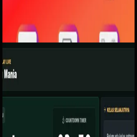
Software Kustom
Kicau Mania
Kicau Mania
Sebelumnya
Organisator lomba burung berkicau kesulitan mengelola
skoring manual dengan kertas, sering terjadi kesalahan
input skor, dan tidak ada display live untuk peserta
menonton.
Yang kami bangun