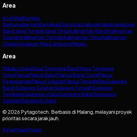
Area
Aceh
Bali
Bangka
Belitung
Banten
Bengkulu
Gorontalo
Jabodetabek
Jambi
Jaw
Barat
Jawa Tengah
Jawa Timur
Kalimantan Barat
Kalimantan
Selatan
Kalimantan Tengah
Kalimantan Timur
Kalimantan
Utara
Kepulauan Riau
Lampung
Maluku
Area
Maluku Utara
Nusa Tenggara Barat
Nusa Tenggara
Timur
Papua
Papua Barat
Papua Barat Daya
Papua
Pegunungan
Papua Selatan
Papua Tengah
Riau
Sulawesi
Barat
Sulawesi Selatan
Sulawesi Tengah
Sulawesi
Tenggara
Sulawesi Utara
Sumatera Barat
Sumatera
Selatan
Sumatera Utara
© 2026 Pytagotech. Berbasis di Malang, melayani proyek
prioritas secara jarak jauh.
Ketentuan
Privasi