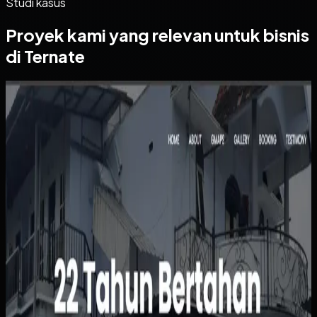
Studi kasus
Proyek kami yang relevan untuk bisnis
di Ternate
Website
Kos Bu Ham
Kos Bu Ham
Sebelumnya
Status kamar, pembayaran, dan data penghuni masih
dipantau manual sehingga rawan tertinggal atau salah
catat. Calon penghuni juga harus bertanya satu per satu
hanya untuk mengetahui ketersediaan, harga, atau
fasilitas kamar.
Yang kami bangun
Kami menyusun website dengan informasi kamar yang