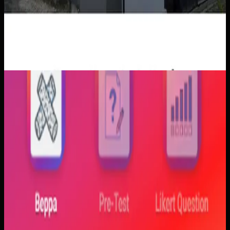
Aplikasi Mobile
Trajectfika
Trajectfika
Sebelumnya
Mahasiswa sering kesulitan menghubungkan persamaan
matematis dengan perilaku fisik yang sebenarnya,
sementara alat praktikum tidak selalu cukup atau
konsisten. Materi yang hanya tampil statis juga membuat
konsep perubahan fase dan perilaku sistem sulit
dibayangkan.