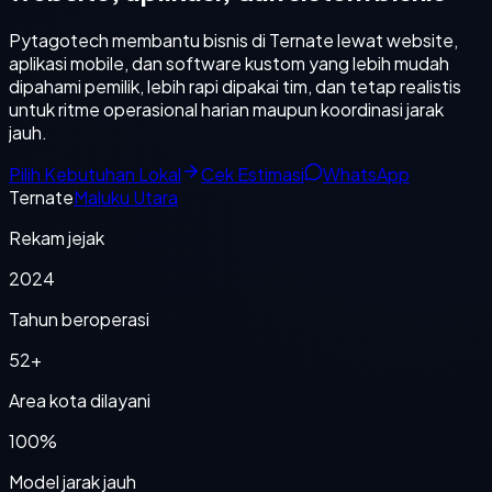
Pytagotech membantu bisnis di Ternate lewat website,
aplikasi mobile, dan software kustom yang lebih mudah
dipahami pemilik, lebih rapi dipakai tim, dan tetap realistis
untuk ritme operasional harian maupun koordinasi jarak
jauh.
Pilih Kebutuhan Lokal
Cek Estimasi
WhatsApp
Ternate
Maluku Utara
Rekam jejak
2024
Tahun beroperasi
52+
Area kota dilayani
100%
Model jarak jauh