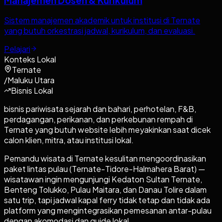
Manajemen Dosen & Kurikulum
Sistem manajemen akademik untuk institusi di Ternate
yang butuh orkestrasi jadwal, kurikulum, dan evaluasi.
Pelajari
Konteks Lokal
Ternate
/
Maluku Utara
Bisnis Lokal
bisnis pariwisata sejarah dan bahari, perhotelan, F&B,
perdagangan, perikanan, dan perkebunan rempah di
Ternate yang butuh website lebih meyakinkan saat dicek
calon klien, mitra, atau institusi lokal.
Pemandu wisata di Ternate kesulitan mengoordinasikan
paket lintas pulau (Ternate-Tidore-Halmahera Barat) —
wisatawan ingin mengunjungi Kedaton Sultan Ternate,
Benteng Tolukko, Pulau Maitara, dan Danau Tolire dalam
satu trip, tapi jadwal kapal ferry tidak tetap dan tidak ada
platform yang mengintegrasikan pemesanan antar-pulau
dengan akomodasi dan guide lokal.