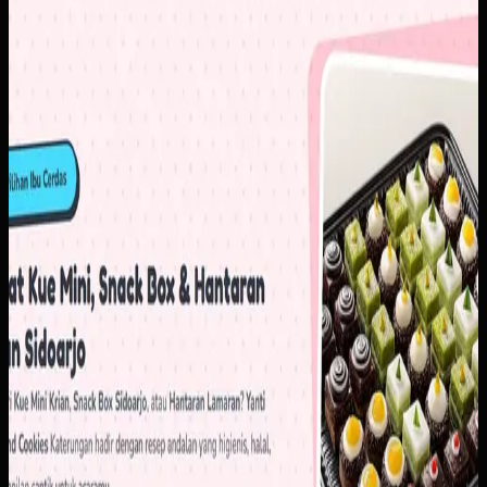
digital yang lebih rapi agar calon pelanggan baru lebih
percaya untuk memesan.
Yang kami bangun
Kami menyusun website dengan katalog yang lebih
terstruktur, informasi produk yang mudah dipindai, dan CTA
order yang langsung mengarah ke alur komunikasi utama.
Hasilnya, pelanggan bisa memahami pilihan produk lebih
cepat sebelum masuk ke percakapan penjualan.
Baca studi kasus lengkap