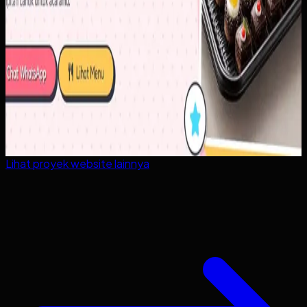
Lihat proyek
website
lainnya