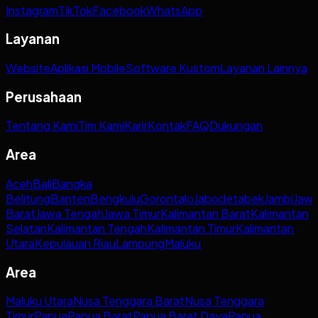
Instagram
TikTok
Facebook
WhatsApp
Layanan
Website
Aplikasi Mobile
Software Kustom
Layanan Lainnya
Perusahaan
Tentang Kami
Tim Kami
Karir
Kontak
FAQ
Dukungan
Area
Aceh
Bali
Bangka
Belitung
Banten
Bengkulu
Gorontalo
Jabodetabek
Jambi
Jaw
Barat
Jawa Tengah
Jawa Timur
Kalimantan Barat
Kalimantan
Selatan
Kalimantan Tengah
Kalimantan Timur
Kalimantan
Utara
Kepulauan Riau
Lampung
Maluku
Area
Maluku Utara
Nusa Tenggara Barat
Nusa Tenggara
Timur
Papua
Papua Barat
Papua Barat Daya
Papua