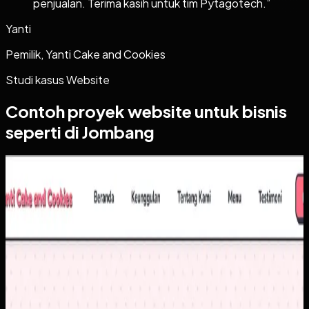
penjualan. Terima kasih untuk tim Pytagotech.
”
Yanti
Pemilik, Yanti Cake and Cookies
Studi kasus
Website
Contoh proyek
website
untuk bisnis
seperti di Jombang
Website
Yanti Cake & Cookies
Yanti Cake & Cookies
Sebelumnya
Penjualan masih banyak bergantung pada chat berulang
untuk pertanyaan dasar seperti harga, varian, dan detail
produk. Di saat yang sama, brand membutuhkan tampilan