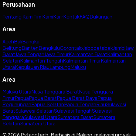
Perusahaan
Tentang Kami
Tim Kami
Karir
Kontak
FAQ
Dukungan
Area
Aceh
Bali
Bangka
Belitung
Banten
Bengkulu
Gorontalo
Jabodetabek
Jambi
Jaw
Barat
Jawa Tengah
Jawa Timur
Kalimantan Barat
Kalimantan
Selatan
Kalimantan Tengah
Kalimantan Timur
Kalimantan
Utara
Kepulauan Riau
Lampung
Maluku
Area
Maluku Utara
Nusa Tenggara Barat
Nusa Tenggara
Timur
Papua
Papua Barat
Papua Barat Daya
Papua
Pegunungan
Papua Selatan
Papua Tengah
Riau
Sulawesi
Barat
Sulawesi Selatan
Sulawesi Tengah
Sulawesi
Tenggara
Sulawesi Utara
Sumatera Barat
Sumatera
Selatan
Sumatera Utara
© 2026 Pytagotech. Berbasis di Malang, melayani proyek