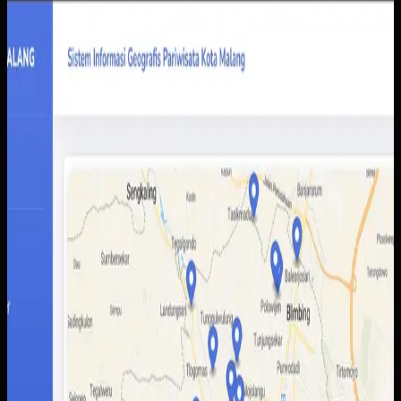
Website
Sistem Informasi Geografis Pariwisata Kota Malang
Sistem Informasi Geografis Pariwisata Kota
Malang
Sebelumnya
Informasi destinasi wisata tersebar di berbagai sumber
dengan kualitas data yang tidak selalu konsisten.
Akibatnya wisatawan sulit membandingkan pilihan,
sementara pengelola daerah kesulitan menampilkan
potensi wisata secara lebih utuh.
Yang kami bangun
Kami membangun peta interaktif berbasis web dengan
data lokasi, kategori destinasi, dan detail tempat yang
lebih mudah dibaca pengguna. Admin juga mendapatkan
alur pengelolaan data yang lebih rapi untuk memperbarui
informasi wisata tanpa bergantung pada banyak kanal