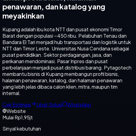
penawaran, dan katalog yang
meyakinkan
Kupang adalah ibu kota NTT dan pusat ekonomi Timor
Barat dengan populasi ~450 ribu. Pelabuhan Tenau dan
Bandara El Tari menjadi hub transportasi dan logistik untuk
NTT dan Timor Leste. Universitas Nusa Cendana sebagai
pusat pendidikan. Sektor perdagangan, jasa, dan
perikanan mendominasi. Pasar Inpres dan pusat
perbelanjaan menjadi pusat distribusi barang. Pytagotech
membantu bisnis di Kupang membangun profil bisnis,
halaman penawaran, katalog, dan halaman penawaran
yang lebih jelas dibaca calon klien, mitra, maupun tim
internal.
Cek Estimasi
Lihat Solusi
WhatsApp
Website
Mulai Rp1,95jt
Sinyal kebutuhan