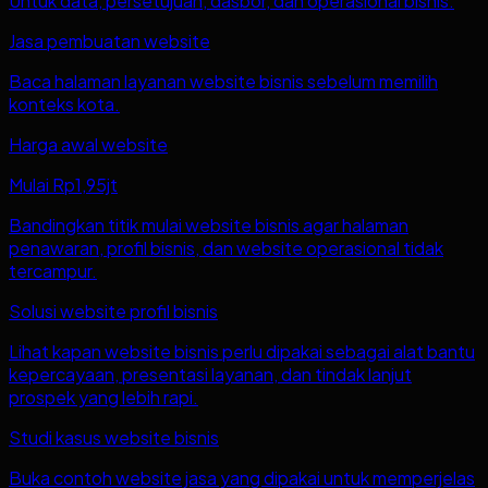
Untuk data, persetujuan, dasbor, dan operasional bisnis.
Jasa pembuatan website
Baca halaman layanan website bisnis sebelum memilih
konteks kota.
Harga awal website
Mulai Rp1,95jt
Bandingkan titik mulai website bisnis agar halaman
penawaran, profil bisnis, dan website operasional tidak
tercampur.
Solusi website profil bisnis
Lihat kapan website bisnis perlu dipakai sebagai alat bantu
kepercayaan, presentasi layanan, dan tindak lanjut
prospek yang lebih rapi.
Studi kasus website bisnis
Buka contoh website jasa yang dipakai untuk memperjelas