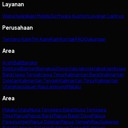
Layanan
Website
Aplikasi Mobile
Software Kustom
Layanan Lainnya
Perusahaan
Tentang Kami
Tim Kami
Karir
Kontak
FAQ
Dukungan
Area
Aceh
Bali
Bangka
Belitung
Banten
Bengkulu
Gorontalo
Jabodetabek
Jambi
Jaw
Barat
Jawa Tengah
Jawa Timur
Kalimantan Barat
Kalimantan
Selatan
Kalimantan Tengah
Kalimantan Timur
Kalimantan
Utara
Kepulauan Riau
Lampung
Maluku
Area
Maluku Utara
Nusa Tenggara Barat
Nusa Tenggara
Timur
Papua
Papua Barat
Papua Barat Daya
Papua
Pegunungan
Papua Selatan
Papua Tengah
Riau
Sulawesi
Barat
Sulawesi Selatan
Sulawesi Tengah
Sulawesi