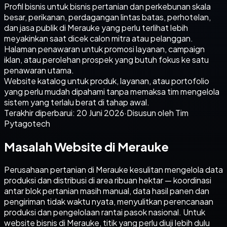
Profil bisnis untuk bisnis pertanian dan perkebunan skala
besar, perikanan, perdagangan lintas batas, perhotelan,
dan jasa publik di Merauke yang perlu terlihat lebih
meyakinkan saat dicek calon mitra atau pelanggan.
Halaman penawaran untuk promosi layanan, campaign
iklan, atau perolehan prospek yang butuh fokus ke satu
penawaran utama.
Website katalog untuk produk, layanan, atau portofolio
yang perlu mudah dipahami tanpa memaksa tim mengelola
sistem yang terlalu berat di tahap awal.
Terakhir diperbarui:
20 Juni 2026
·
Disusun oleh Tim
Pytagotech
Masalah Website di Merauke
Perusahaan pertanian di Merauke kesulitan mengelola data
produksi dan distribusi di area ribuan hektar — koordinasi
antar blok pertanian masih manual, data hasil panen dan
pengiriman tidak waktu nyata, menyulitkan perencanaan
produksi dan pengelolaan rantai pasok nasional. Untuk
website bisnis di Merauke, titik yang perlu diuji lebih dulu