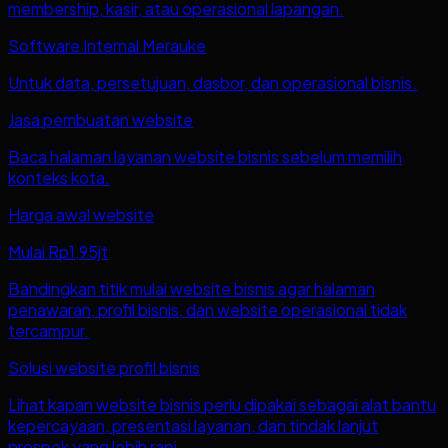
membership, kasir, atau operasional lapangan.
Software Internal Merauke
Untuk data, persetujuan, dasbor, dan operasional bisnis.
Jasa pembuatan website
Baca halaman layanan website bisnis sebelum memilih
konteks kota.
Harga awal website
Mulai Rp1,95jt
Bandingkan titik mulai website bisnis agar halaman
penawaran, profil bisnis, dan website operasional tidak
tercampur.
Solusi website profil bisnis
Lihat kapan website bisnis perlu dipakai sebagai alat bantu
kepercayaan, presentasi layanan, dan tindak lanjut
prospek yang lebih rapi.