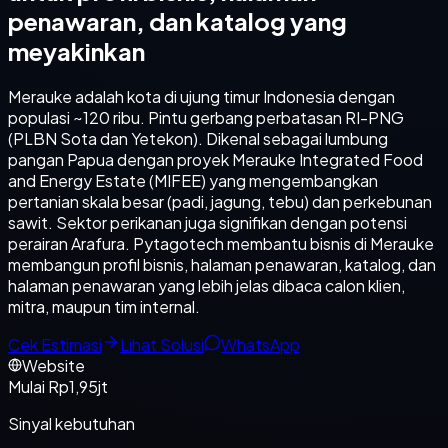
penawaran, dan katalog yang
meyakinkan
Merauke adalah kota di ujung timur Indonesia dengan
populasi ~120 ribu. Pintu gerbang perbatasan RI-PNG
(PLBN Sota dan Yetekon). Dikenal sebagai lumbung
pangan Papua dengan proyek Merauke Integrated Food
and Energy Estate (MIFEE) yang mengembangkan
pertanian skala besar (padi, jagung, tebu) dan perkebunan
sawit. Sektor perikanan juga signifikan dengan potensi
perairan Arafura. Pytagotech membantu bisnis di Merauke
membangun profil bisnis, halaman penawaran, katalog, dan
halaman penawaran yang lebih jelas dibaca calon klien,
mitra, maupun tim internal.
Cek Estimasi
Lihat Solusi
WhatsApp
Website
Mulai Rp1,95jt
Sinyal kebutuhan