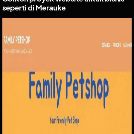
seperti di Merauke
Website
Family Petshop
Family Petshop
Sebelumnya
Pendapatan dari penjualan produk dan layanan tercatat
terpisah, sementara reservasi dan jadwal klinik masih rawan
bentrok. Tanpa sistem yang menyatukan pemesanan,
pembayaran, dan antrian, operasional menjadi berat di sisi
admin maupun pelanggan.
Yang kami bangun
Kami membangun alur pemesanan yang menyatukan
produk dan reservasi layanan, lengkap dengan jadwal,
nomor antrian, dan konfirmasi pembayaran. Tim bisa