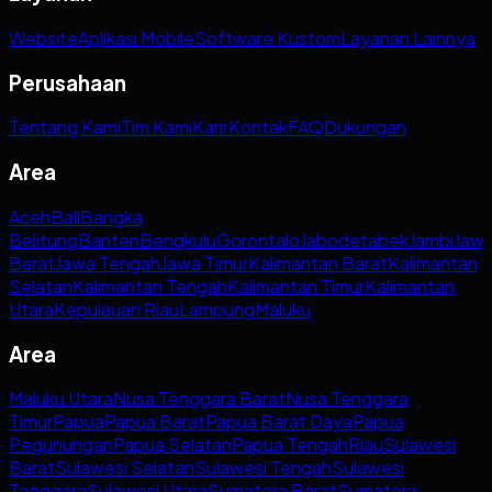
Website
Aplikasi Mobile
Software Kustom
Layanan Lainnya
Perusahaan
Tentang Kami
Tim Kami
Karir
Kontak
FAQ
Dukungan
Area
Aceh
Bali
Bangka
Belitung
Banten
Bengkulu
Gorontalo
Jabodetabek
Jambi
Jaw
Barat
Jawa Tengah
Jawa Timur
Kalimantan Barat
Kalimantan
Selatan
Kalimantan Tengah
Kalimantan Timur
Kalimantan
Utara
Kepulauan Riau
Lampung
Maluku
Area
Maluku Utara
Nusa Tenggara Barat
Nusa Tenggara
Timur
Papua
Papua Barat
Papua Barat Daya
Papua
Pegunungan
Papua Selatan
Papua Tengah
Riau
Sulawesi
Barat
Sulawesi Selatan
Sulawesi Tengah
Sulawesi
Tenggara
Sulawesi Utara
Sumatera Barat
Sumatera