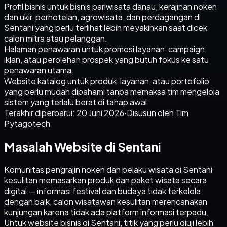
Profil bisnis untuk bisnis pariwisata danau, kerajinan noken
dan ukir, perhotelan, agrowisata, dan perdagangan di
Sentani yang perlu terlihat lebih meyakinkan saat dicek
calon mitra atau pelanggan.
Halaman penawaran untuk promosi layanan, campaign
iklan, atau perolehan prospek yang butuh fokus ke satu
penawaran utama.
Website katalog untuk produk, layanan, atau portofolio
yang perlu mudah dipahami tanpa memaksa tim mengelola
sistem yang terlalu berat di tahap awal.
Terakhir diperbarui:
20 Juni 2026
·
Disusun oleh Tim
Pytagotech
Masalah Website di Sentani
Komunitas pengrajin noken dan pelaku wisata di Sentani
kesulitan memasarkan produk dan paket wisata secara
digital — informasi festival dan budaya tidak terkelola
dengan baik, calon wisatawan kesulitan merencanakan
kunjungan karena tidak ada platform informasi terpadu.
Untuk website bisnis di Sentani, titik yang perlu diuji lebih