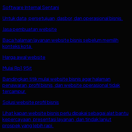
Software Internal Sentani
Untuk data, persetujuan, dasbor, dan operasional bisnis.
Jasa pembuatan website
Baca halaman layanan website bisnis sebelum memilih
konteks kota.
Harga awal website
Mulai Rp1,95jt
Bandingkan titik mulai website bisnis agar halaman
penawaran, profil bisnis, dan website operasional tidak
tercampur.
Solusi website profil bisnis
Lihat kapan website bisnis perlu dipakai sebagai alat bantu
kepercayaan, presentasi layanan, dan tindak lanjut
prospek yang lebih rapi.