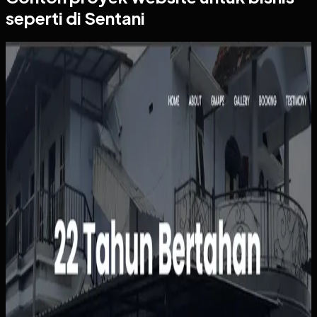
seperti di Sentani
Website
Kos Bu Ham
Kos Bu Ham
Sebelumnya
Status kamar, pembayaran, dan data penghuni masih
dipantau manual sehingga rawan tertinggal atau salah
catat. Calon penghuni juga harus bertanya satu per satu
hanya untuk mengetahui ketersediaan, harga, atau
fasilitas kamar.
Yang kami bangun
Kami menyusun website dengan informasi kamar yang
jelas, alur pemesanan yang sederhana, dan dasbor
pengelolaan penghuni serta pembayaran. Pemilik bisa