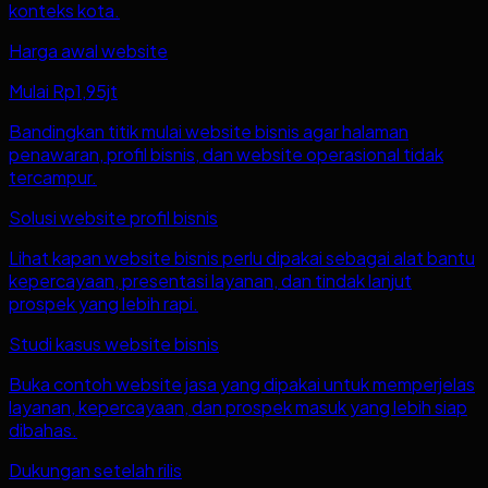
konteks kota.
Harga awal website
Mulai Rp1,95jt
Bandingkan titik mulai website bisnis agar halaman
penawaran, profil bisnis, dan website operasional tidak
tercampur.
Solusi website profil bisnis
Lihat kapan website bisnis perlu dipakai sebagai alat bantu
kepercayaan, presentasi layanan, dan tindak lanjut
prospek yang lebih rapi.
Studi kasus website bisnis
Buka contoh website jasa yang dipakai untuk memperjelas
layanan, kepercayaan, dan prospek masuk yang lebih siap
dibahas.
Dukungan setelah rilis