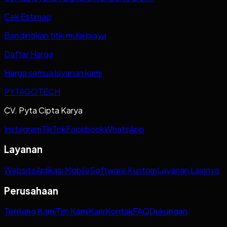
Cek Estimasi
Bandingkan titik mulai biaya
Daftar Harga
Harga semua layanan kami
PYTAGOTECH
CV. Pyta Cipta Karya
Instagram
TikTok
Facebook
WhatsApp
Layanan
Website
Aplikasi Mobile
Software Kustom
Layanan Lainnya
Perusahaan
Tentang Kami
Tim Kami
Karir
Kontak
FAQ
Dukungan