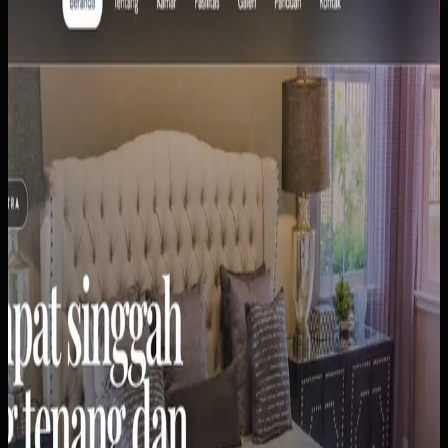
Wisma Asri Putra
Sebelumnya
Klien memiliki penginapan losmen yang dikelola secara
manual. Tamu harus datang langsung atau telepon untuk
tanya kamar. Informasi kamar, harga, dan fasilitas tersebar
di berbagai platform chat.
Yang kami bangun
Kami membuat website profil bisnis yang menampilkan
semua tipe kamar (Standar, Superior, Double), harga per
malam, kapasitas tamu, dan fasilitas lengkap. Dilengkapi
galeri foto untuk setiap tipe kamar dan tombol WhatsApp
untuk pemesanan cepat.
Baca studi kasus lengkap