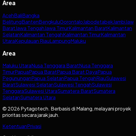
Area
Aceh
Bali
Bangka
Belitung
Banten
Bengkulu
Gorontalo
Jabodetabek
Jambi
Jaw
Barat
Jawa Tengah
Jawa Timur
Kalimantan Barat
Kalimantan
Selatan
Kalimantan Tengah
Kalimantan Timur
Kalimantan
Utara
Kepulauan Riau
Lampung
Maluku
Area
Maluku Utara
Nusa Tenggara Barat
Nusa Tenggara
Timur
Papua
Papua Barat
Papua Barat Daya
Papua
Pegunungan
Papua Selatan
Papua Tengah
Riau
Sulawesi
Barat
Sulawesi Selatan
Sulawesi Tengah
Sulawesi
Tenggara
Sulawesi Utara
Sumatera Barat
Sumatera
Selatan
Sumatera Utara
© 2026 Pytagotech. Berbasis di Malang, melayani proyek
prioritas secara jarak jauh.
Ketentuan
Privasi