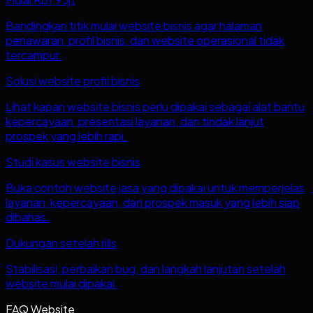
Bandingkan titik mulai website bisnis agar halaman
penawaran, profil bisnis, dan website operasional tidak
tercampur.
Solusi website profil bisnis
Lihat kapan website bisnis perlu dipakai sebagai alat bantu
kepercayaan, presentasi layanan, dan tindak lanjut
prospek yang lebih rapi.
Studi kasus website bisnis
Buka contoh website jasa yang dipakai untuk memperjelas
layanan, kepercayaan, dan prospek masuk yang lebih siap
dibahas.
Dukungan setelah rilis
Stabilisasi, perbaikan bug, dan langkah lanjutan setelah
website mulai dipakai.
FAQ Website