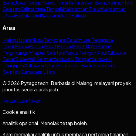
Barat
Jawa Tengah
Jawa Timur
Kalimantan Barat
Kalimantan
Selatan
Kalimantan Tengah
Kalimantan Timur
Kalimantan
Utara
Kepulauan Riau
Lampung
Maluku
Area
Maluku Utara
Nusa Tenggara Barat
Nusa Tenggara
Timur
Papua
Papua Barat
Papua Barat Daya
Papua
Pegunungan
Papua Selatan
Papua Tengah
Riau
Sulawesi
Barat
Sulawesi Selatan
Sulawesi Tengah
Sulawesi
Tenggara
Sulawesi Utara
Sumatera Barat
Sumatera
Selatan
Sumatera Utara
© 2026 Pytagotech. Berbasis di Malang, melayani proyek
prioritas secara jarak jauh.
Ketentuan
Privasi
Cookie analitik
Analitik opsional. Menolak tetap boleh.
Kami memakai analitik untuk membaca performa halaman