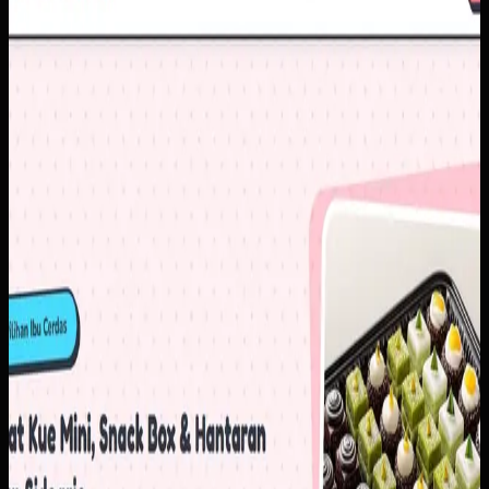
Yanti Cake & Cookies
Sebelumnya
Penjualan masih banyak bergantung pada chat berulang
untuk pertanyaan dasar seperti harga, varian, dan detail
produk. Di saat yang sama, brand membutuhkan tampilan
digital yang lebih rapi agar calon pelanggan baru lebih
percaya untuk memesan.
Yang kami bangun
Kami menyusun website dengan katalog yang lebih
terstruktur, informasi produk yang mudah dipindai, dan CTA
order yang langsung mengarah ke alur komunikasi utama.
Hasilnya, pelanggan bisa memahami pilihan produk lebih
cepat sebelum masuk ke percakapan penjualan.
Baca studi kasus lengkap