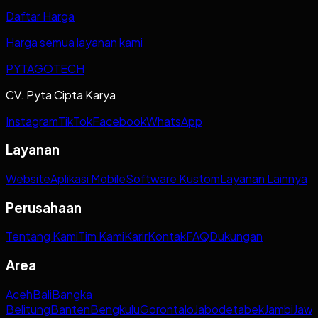
Daftar Harga
Harga semua layanan kami
PYTAGOTECH
CV. Pyta Cipta Karya
Instagram
TikTok
Facebook
WhatsApp
Layanan
Website
Aplikasi Mobile
Software Kustom
Layanan Lainnya
Perusahaan
Tentang Kami
Tim Kami
Karir
Kontak
FAQ
Dukungan
Area
Aceh
Bali
Bangka
Belitung
Banten
Bengkulu
Gorontalo
Jabodetabek
Jambi
Jaw