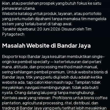
iklan, atau perolehan prospek yang butuh fokus ke satu
penawaran utama.
Website katalog untuk produk, layanan, atau portofolio
yang perlu mudah dipahami tanpa memaksa tim mengelola
sistem yang terlalu berat di tahap awal.
Terakhir diperbarui:
20 Juni 2026
·
Disusun oleh Tim
Pytagotech
Masalah Website di Bandar Jaya
Eksportir kopi Bandar Jaya kesulitan membuktikan single-
origin ke pembeli specialty — ketertelusuran dari petani
mana, altitude, dan processing method masih manual,
sering kehilangan pembeli premium. Untuk website bisnis di
Bandar Jaya, titik yang perlu diuji lebih dulu adalah ketika
website ada, tapi calon klien masih ragu: Tampilan tidak
meyakinkan, navigasi membingungkan, tidak ada bukti
nyata. Orang datang lalu pergi tanpa menghubungi.
Konteks awal yang relevan: Profil bisnis untuk bisnis coffee
plantation, agricultural processing, ritel, distribusi, dan
trading di Bandar Jaya yang perlu terlihat lebih meyakinkan