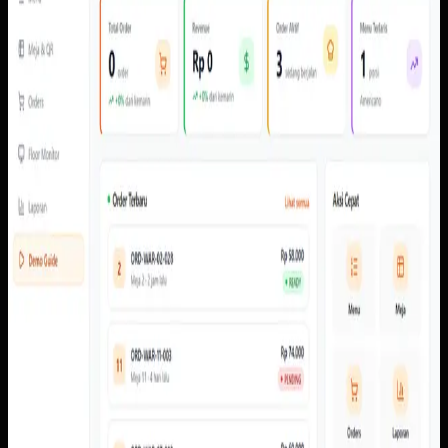
QR Ordering
QR Ordering
Sebelumnya
Order perlu membawa konteks meja, item, pembayaran,
dan status secara konsisten dari perangkat pelanggan ke
admin dan kitchen tanpa bergantung pada konfirmasi
manual.
Yang kami bangun
Dari screenshot yang tersedia, sistem memiliki alur scan
meja, menu pelanggan, cart, pembayaran, pembayaran,
status pesanan, dasbor admin, pengaturan meja dan QR,
laporan, floor monitor, serta kitchen display.
Baca studi kasus