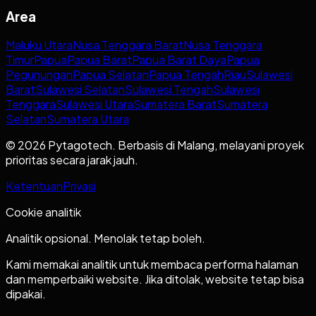
Area
Maluku Utara
Nusa Tenggara Barat
Nusa Tenggara
Timur
Papua
Papua Barat
Papua Barat Daya
Papua
Pegunungan
Papua Selatan
Papua Tengah
Riau
Sulawesi
Barat
Sulawesi Selatan
Sulawesi Tengah
Sulawesi
Tenggara
Sulawesi Utara
Sumatera Barat
Sumatera
Selatan
Sumatera Utara
© 2026 Pytagotech. Berbasis di Malang, melayani proyek
prioritas secara jarak jauh.
Ketentuan
Privasi
Cookie analitik
Analitik opsional. Menolak tetap boleh.
Kami memakai analitik untuk membaca performa halaman
dan memperbaiki website. Jika ditolak, website tetap bisa
dipakai.