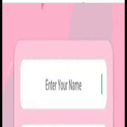
Aplikasi Mobile
Papin
Papin
Sebelumnya
Platform sosial umum sering membuat momen personal
tenggelam di antara konten publik, iklan, dan tekanan
untuk selalu tampil sempurna. Pengguna membutuhkan
alur berbagi yang lebih intim, cepat, dan tidak terasa ramai.
Yang kami bangun
Kami membangun aplikasi mobile dengan alur berbagi yang
ringkas, notifikasi cepat, dan arsip momen yang tersusun
rapi. Sistemnya dirancang untuk percakapan visual yang
lebih personal tanpa membawa beban feed publik.
Baca studi kasus