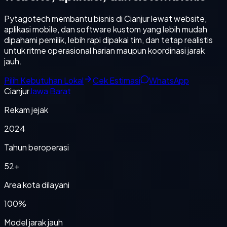
Pytagotech membantu bisnis di Cianjur lewat website,
aplikasi mobile, dan software kustom yang lebih mudah
dipahami pemilik, lebih rapi dipakai tim, dan tetap realistis
untuk ritme operasional harian maupun koordinasi jarak
jauh.
Pilih Kebutuhan Lokal
Cek Estimasi
WhatsApp
Cianjur
Jawa Barat
Rekam jejak
2024
Tahun beroperasi
52+
Area kota dilayani
100%
Model jarak jauh