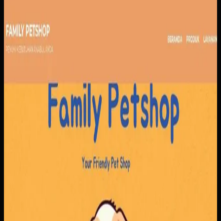
Website
Family Petshop
Family Petshop
Sebelumnya
Pendapatan dari penjualan produk dan layanan tercatat
terpisah, sementara reservasi dan jadwal klinik masih rawan
bentrok. Tanpa sistem yang menyatukan pemesanan,
pembayaran, dan antrian, operasional menjadi berat di sisi
admin maupun pelanggan.
Yang kami bangun
Kami membangun alur pemesanan yang menyatukan
produk dan reservasi layanan, lengkap dengan jadwal,
nomor antrian, dan konfirmasi pembayaran. Tim bisa
mengatur layanan dan ketersediaan dokter dengan lebih
rapi, sementara pelanggan mendapatkan proses
pemesanan yang lebih jelas.