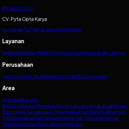
PYTAGOTECH
CV. Pyta Cipta Karya
Instagram
TikTok
Facebook
WhatsApp
Layanan
Website
Aplikasi Mobile
Software Kustom
Layanan Lainnya
Perusahaan
Tentang Kami
Tim Kami
Karir
Kontak
FAQ
Dukungan
Area
Aceh
Bali
Bangka
Belitung
Banten
Bengkulu
Gorontalo
Jabodetabek
Jambi
Jaw
Barat
Jawa Tengah
Jawa Timur
Kalimantan Barat
Kalimantan
Selatan
Kalimantan Tengah
Kalimantan Timur
Kalimantan
Utara
Kepulauan Riau
Lampung
Maluku