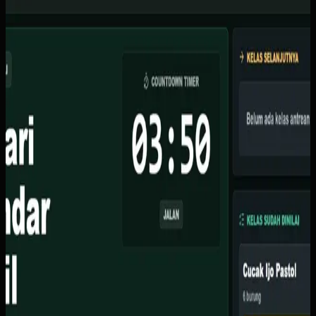
Organisator lomba burung berkicau kesulitan mengelola
skoring manual dengan kertas, sering terjadi kesalahan
input skor, dan tidak ada display live untuk peserta
menonton.
Yang kami bangun
Kami membuat sistem berbasis web dengan fitur skoring
waktu nyata via Supabase, TV display dengan animasi
ranking live, dasbor admin untuk atur kelas dan juri, serta
countdown timer otomatis.
Baca studi kasus lengkap