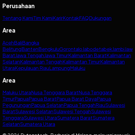
Perusahaan
Tentang Kami
Tim Kami
Karir
Kontak
FAQ
Dukungan
Area
Aceh
Bali
Bangka
Belitung
Banten
Bengkulu
Gorontalo
Jabodetabek
Jambi
Jaw
Barat
Jawa Tengah
Jawa Timur
Kalimantan Barat
Kalimantan
Selatan
Kalimantan Tengah
Kalimantan Timur
Kalimantan
Utara
Kepulauan Riau
Lampung
Maluku
Area
Maluku Utara
Nusa Tenggara Barat
Nusa Tenggara
Timur
Papua
Papua Barat
Papua Barat Daya
Papua
Pegunungan
Papua Selatan
Papua Tengah
Riau
Sulawesi
Barat
Sulawesi Selatan
Sulawesi Tengah
Sulawesi
Tenggara
Sulawesi Utara
Sumatera Barat
Sumatera
Selatan
Sumatera Utara