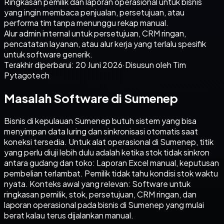
Ringkasan pemilik dan laporan operasional untuk bisnis
yang ingin membaca penjualan, persetujuan, atau
performa tim tanpa menunggu rekap manual.
Alur admin internal untuk persetujuan, CRM ringan,
pencatatan layanan, atau alur kerja yang terlalu spesifik
untuk software generik.
Terakhir diperbarui:
20 Juni 2026
·
Disusun oleh Tim
Pytagotech
Masalah Software di Sumenep
Bisnis di kepulauan Sumenep butuh sistem yang bisa
menyimpan data luring dan sinkronisasi otomatis saat
koneksi tersedia. Untuk alat operasional di Sumenep, titik
yang perlu diuji lebih dulu adalah ketika stok tidak sinkron
antara gudang dan toko: Laporan Excel manual, keputusan
pembelian terlambat. Pemilik tidak tahu kondisi stok waktu
nyata. Konteks awal yang relevan: Software untuk
ringkasan pemilik, stok, persetujuan, CRM ringan, dan
laporan operasional pada bisnis di Sumenep yang mulai
berat kalau terus dijalankan manual.