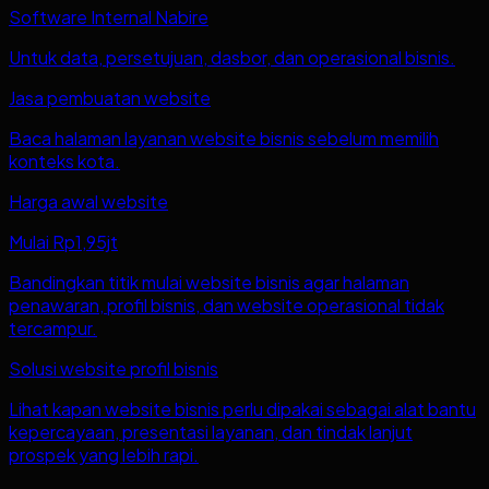
Software Internal Nabire
Untuk data, persetujuan, dasbor, dan operasional bisnis.
Jasa pembuatan website
Baca halaman layanan website bisnis sebelum memilih
konteks kota.
Harga awal website
Mulai Rp1,95jt
Bandingkan titik mulai website bisnis agar halaman
penawaran, profil bisnis, dan website operasional tidak
tercampur.
Solusi website profil bisnis
Lihat kapan website bisnis perlu dipakai sebagai alat bantu
kepercayaan, presentasi layanan, dan tindak lanjut
prospek yang lebih rapi.