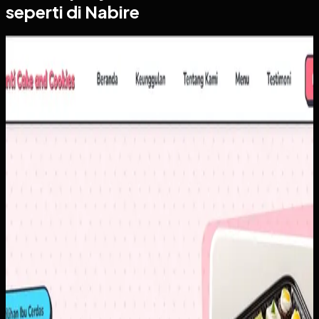
seperti di Nabire
Website
Yanti Cake & Cookies
Yanti Cake & Cookies
Sebelumnya
Penjualan masih banyak bergantung pada chat berulang
untuk pertanyaan dasar seperti harga, varian, dan detail
produk. Di saat yang sama, brand membutuhkan tampilan
digital yang lebih rapi agar calon pelanggan baru lebih
percaya untuk memesan.
Yang kami bangun
Kami menyusun website dengan katalog yang lebih
terstruktur, informasi produk yang mudah dipindai, dan CTA
order yang langsung mengarah ke alur komunikasi utama.
Hasilnya, pelanggan bisa memahami pilihan produk lebih