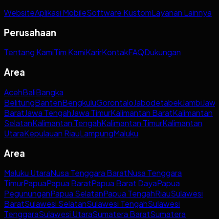
Website
Aplikasi Mobile
Software Kustom
Layanan Lainnya
Perusahaan
Tentang Kami
Tim Kami
Karir
Kontak
FAQ
Dukungan
Area
Aceh
Bali
Bangka
Belitung
Banten
Bengkulu
Gorontalo
Jabodetabek
Jambi
Jaw
Barat
Jawa Tengah
Jawa Timur
Kalimantan Barat
Kalimantan
Selatan
Kalimantan Tengah
Kalimantan Timur
Kalimantan
Utara
Kepulauan Riau
Lampung
Maluku
Area
Maluku Utara
Nusa Tenggara Barat
Nusa Tenggara
Timur
Papua
Papua Barat
Papua Barat Daya
Papua
Pegunungan
Papua Selatan
Papua Tengah
Riau
Sulawesi
Barat
Sulawesi Selatan
Sulawesi Tengah
Sulawesi
Tenggara
Sulawesi Utara
Sumatera Barat
Sumatera