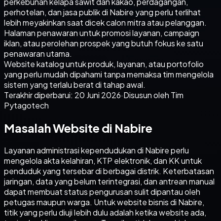
perkebunan kelapa sawit dan kakao, perdagangan,
perhotelan, dan jasa publik di Nabire yang perlu terlihat
lebih meyakinkan saat dicek calon mitra atau pelanggan.
Halaman penawaran untuk promosi layanan, campaign
iklan, atau perolehan prospek yang butuh fokus ke satu
penawaran utama.
Website katalog untuk produk, layanan, atau portofolio
yang perlu mudah dipahami tanpa memaksa tim mengelola
sistem yang terlalu berat di tahap awal.
Terakhir diperbarui:
20 Juni 2026
·
Disusun oleh Tim
Pytagotech
Masalah Website di Nabire
Layanan administrasi kependudukan di Nabire perlu
mengelola akta kelahiran, KTP elektronik, dan KK untuk
penduduk yang tersebar di berbagai distrik. Keterbatasan
jaringan, data yang belum terintegrasi, dan antrean manual
dapat membuat status pengurusan sulit dipantau oleh
petugas maupun warga. Untuk website bisnis di Nabire,
titik yang perlu diuji lebih dulu adalah ketika website ada,