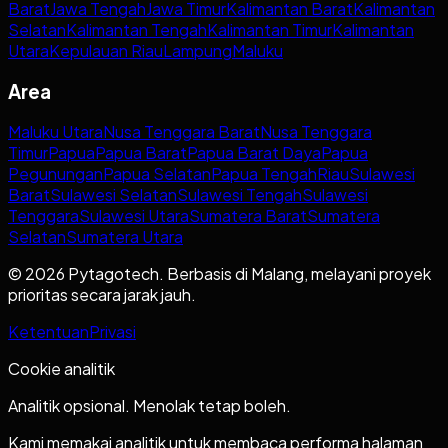
Barat
Jawa Tengah
Jawa Timur
Kalimantan Barat
Kalimantan
Selatan
Kalimantan Tengah
Kalimantan Timur
Kalimantan
Utara
Kepulauan Riau
Lampung
Maluku
Area
Maluku Utara
Nusa Tenggara Barat
Nusa Tenggara
Timur
Papua
Papua Barat
Papua Barat Daya
Papua
Pegunungan
Papua Selatan
Papua Tengah
Riau
Sulawesi
Barat
Sulawesi Selatan
Sulawesi Tengah
Sulawesi
Tenggara
Sulawesi Utara
Sumatera Barat
Sumatera
Selatan
Sumatera Utara
© 2026 Pytagotech. Berbasis di Malang, melayani proyek
prioritas secara jarak jauh.
Ketentuan
Privasi
Cookie analitik
Analitik opsional. Menolak tetap boleh.
Kami memakai analitik untuk membaca performa halaman