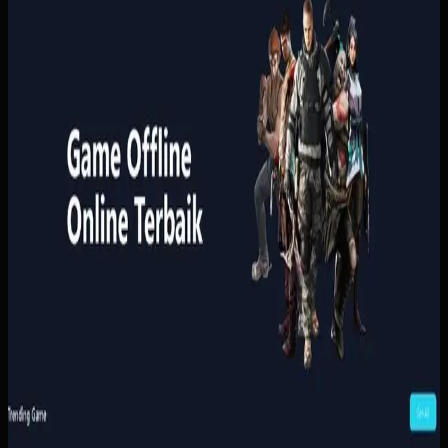
Sebelumnya
Pembelian game masih bergantung pada proses manual
yang lambat, sementara pengguna butuh metode
pembayaran lokal dan konfirmasi yang cepat. Tanpa sistem
yang rapi, proses transaksi terasa merepotkan dan
kepercayaan pelanggan lebih sulit dibangun.
Yang kami bangun
Kami menata katalog, keranjang, pembayaran, dan riwayat
pembelian pengguna dalam satu alur yang ringkas.
Pembayaran dan status pesanan dihubungkan ke proses
penyerahan akses supaya pelanggan tidak perlu
menunggu admin untuk setiap transaksi.
Baca studi kasus lengkap