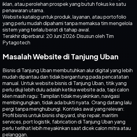
iklan, atau perolehan prospek yang butuh fokus ke satu
penawaran utama.
Website katalog untuk produk, layanan, atau portofolio
yang perlu mudah dipahami tanpa memaksa tim mengelola
sistem yang terlalu berat di tahap awal.
Terakhir diperbarui:
20 Juni 2026
·
Disusun oleh Tim
Pytagotech
Masalah Website di Tanjung Uban
Bisnis di Tanjung Uban membutuhkan alur digital yang lebih
mudah dipantau dan tidak bergantung pada pencatatan
manual. Untuk website bisnis di Tanjung Uban, titik yang
perlu diuji lebih dulu adalah ketika website ada, tapi calon
klien masih ragu: Tampilan tidak meyakinkan, navigasi
membingungkan, tidak ada bukti nyata. Orang datang lalu
pergi tanpa menghubungi. Konteks awal yang relevan:
Profil bisnis untuk bisnis shipyard, ship repair, maritim
services, port logistik, fabrication di Tanjung Uban yang
perlu terlihat lebih meyakinkan saat dicek calon mitra atau
pelanggan.