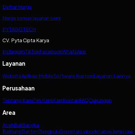
Daftar Harga
Harga semua layanan kami
PYTAGOTECH
CV. Pyta Cipta Karya
Instagram
TikTok
Facebook
WhatsApp
Layanan
Website
Aplikasi Mobile
Software Kustom
Layanan Lainnya
Perusahaan
Tentang Kami
Tim Kami
Karir
Kontak
FAQ
Dukungan
Area
Aceh
Bali
Bangka
Belitung
Banten
Bengkulu
Gorontalo
Jabodetabek
Jambi
Jaw