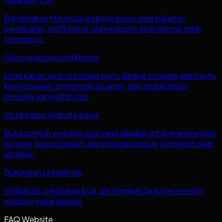
Bandingkan titik mulai website bisnis agar halaman
penawaran, profil bisnis, dan website operasional tidak
tercampur.
Solusi website profil bisnis
Lihat kapan website bisnis perlu dipakai sebagai alat bantu
kepercayaan, presentasi layanan, dan tindak lanjut
prospek yang lebih rapi.
Studi kasus website bisnis
Buka contoh website jasa yang dipakai untuk memperjelas
layanan, kepercayaan, dan prospek masuk yang lebih siap
dibahas.
Dukungan setelah rilis
Stabilisasi, perbaikan bug, dan langkah lanjutan setelah
website mulai dipakai.
FAQ Website