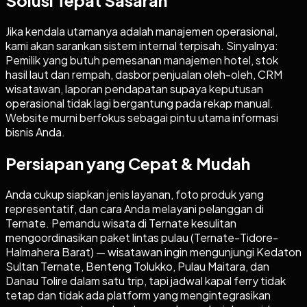
Solusi Tepat Sasaran
Jika kendala utamanya adalah manajemen operasional,
kami akan sarankan sistem internal terpisah. Sinyalnya:
Pemilik yang butuh pemesanan manajemen hotel, stok
hasil laut dan rempah, dasbor penjualan oleh-oleh, CRM
wisatawan, laporan pendapatan supaya keputusan
operasional tidak lagi bergantung pada rekap manual.
Website murni berfokus sebagai pintu utama informasi
bisnis Anda.
Persiapan yang Cepat & Mudah
Anda cukup siapkan jenis layanan, foto produk yang
representatif, dan cara Anda melayani pelanggan di
Ternate. Pemandu wisata di Ternate kesulitan
mengoordinasikan paket lintas pulau (Ternate-Tidore-
Halmahera Barat) — wisatawan ingin mengunjungi Kedaton
Sultan Ternate, Benteng Tolukko, Pulau Maitara, dan
Danau Tolire dalam satu trip, tapi jadwal kapal ferry tidak
tetap dan tidak ada platform yang mengintegrasikan