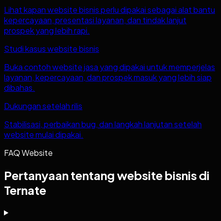
Lihat kapan website bisnis perlu dipakai sebagai alat bantu
kepercayaan, presentasi layanan, dan tindak lanjut
prospek yang lebih rapi.
Studi kasus website bisnis
Buka contoh website jasa yang dipakai untuk memperjelas
layanan, kepercayaan, dan prospek masuk yang lebih siap
dibahas.
Dukungan setelah rilis
Stabilisasi, perbaikan bug, dan langkah lanjutan setelah
website mulai dipakai.
FAQ Website
Pertanyaan tentang website bisnis di
Ternate