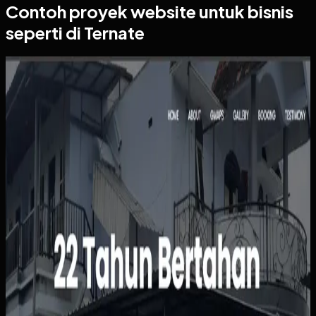
Contoh proyek
website
untuk bisnis
seperti di Ternate
Website
Kos Bu Ham
Kos Bu Ham
Sebelumnya
Status kamar, pembayaran, dan data penghuni masih
dipantau manual sehingga rawan tertinggal atau salah
catat. Calon penghuni juga harus bertanya satu per satu
hanya untuk mengetahui ketersediaan, harga, atau
fasilitas kamar.
Yang kami bangun
Kami menyusun website dengan informasi kamar yang
jelas, alur pemesanan yang sederhana, dan dasbor