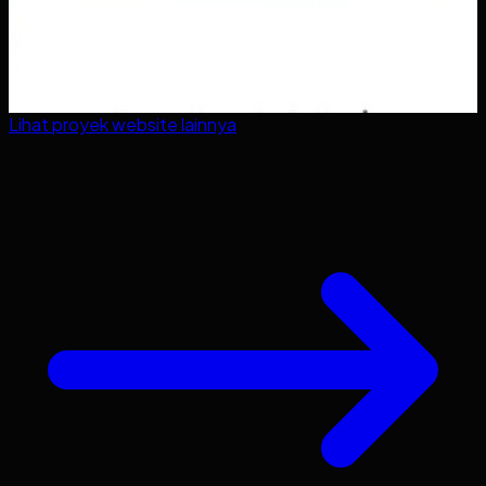
Lihat proyek
website
lainnya