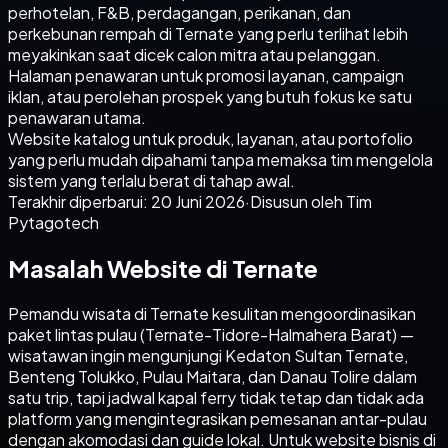
perhotelan, F&B, perdagangan, perikanan, dan
perkebunan rempah di Ternate yang perlu terlihat lebih
meyakinkan saat dicek calon mitra atau pelanggan.
Halaman penawaran untuk promosi layanan, campaign
iklan, atau perolehan prospek yang butuh fokus ke satu
penawaran utama.
Website katalog untuk produk, layanan, atau portofolio
yang perlu mudah dipahami tanpa memaksa tim mengelola
sistem yang terlalu berat di tahap awal.
Terakhir diperbarui:
20 Juni 2026
·
Disusun oleh Tim
Pytagotech
Masalah Website di Ternate
Pemandu wisata di Ternate kesulitan mengoordinasikan
paket lintas pulau (Ternate-Tidore-Halmahera Barat) —
wisatawan ingin mengunjungi Kedaton Sultan Ternate,
Benteng Tolukko, Pulau Maitara, dan Danau Tolire dalam
satu trip, tapi jadwal kapal ferry tidak tetap dan tidak ada
platform yang mengintegrasikan pemesanan antar-pulau
dengan akomodasi dan guide lokal. Untuk website bisnis di