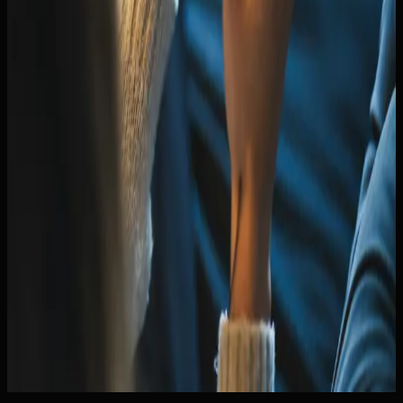
Ringkasan cepat
Apa yang akan Anda dapat dari artikel ini
+
Contoh yang paling dekat
Kalau Anda ingin melihat konteks yang lebih
konkret
+
Lanjutkan ke tahap berikutnya
Kalau topiknya sudah dekat dengan kebutuhan
Anda
+