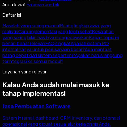
Anda lewat
halaman kontak
.
Daftar isi
Masalah yang sering muncul
Ruang lingkup awal yang
realistis
Cara implementasi yang lebih sehat
Kesalahan
yang sering bikin hasilnya mengecewakan
Kapan topik ini
benar-benar relevan
FAQ singkat
Apakah sistem PO
internal hanya untuk perusahaan besar?
Apa manfaat
paling cepat dari sistem seperti ini?
Apakah harus langsung
terintegrasi ke semua modul?
Layanan yang relevan
Kalau Anda sudah mulai masuk ke
tahap implementasi
Jasa Pembuatan Software
Sistem internal, dashboard, CRM, inventory, dan otomasi
operasional yang dibuat sesuai alur kerja bisnis Anda.