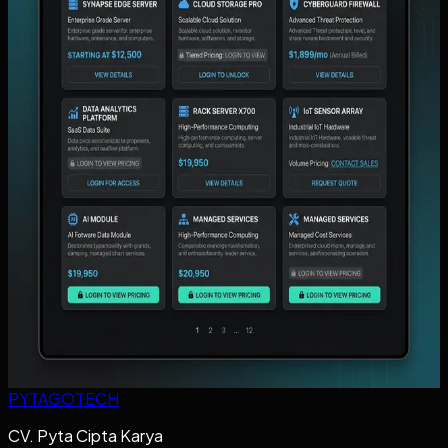
Dasbor Keuangan Sederhana untuk Pemilik:
Angka Mana yang Harus Dipantau Harian Tanpa
Menunggu Rekap Manual?
Panduan menentukan angka keuangan harian yang benar-
benar harus dilihat pemilik, kapan dasbor sederhana sudah
cukup, dan kapan sistem kustom mulai lebih relevan.
Baca artikel ->
Portal Reseller dan Order B2B: Kapan
Distributor Perlu Halaman Login Khusus untuk
Pelanggan?
Panduan untuk distributor yang ingin menentukan kapan
order B2B sudah perlu portal reseller dengan halaman login
khusus pelanggan.
Baca artikel ->
PYTAGOTECH
CV. Pyta Cipta Karya