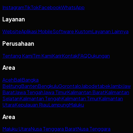
Instagram
TikTok
Facebook
WhatsApp
Layanan
Website
Aplikasi Mobile
Software Kustom
Layanan Lainnya
Perusahaan
Tentang Kami
Tim Kami
Karir
Kontak
FAQ
Dukungan
Area
Aceh
Bali
Bangka
Belitung
Banten
Bengkulu
Gorontalo
Jabodetabek
Jambi
Jaw
Barat
Jawa Tengah
Jawa Timur
Kalimantan Barat
Kalimantan
Selatan
Kalimantan Tengah
Kalimantan Timur
Kalimantan
Utara
Kepulauan Riau
Lampung
Maluku
Area
Maluku Utara
Nusa Tenggara Barat
Nusa Tenggara