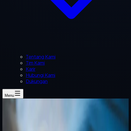
Tentang Kami
Tim Kami
Karir
Hubungi Kami
Dukungan
Menu
Naufal Zuhdi
2 menit baca
pesanan pembelian
software
kustom
distributor
persetujuan
operasional bisnis
Sistem Pesanan Pembelian Internal untuk