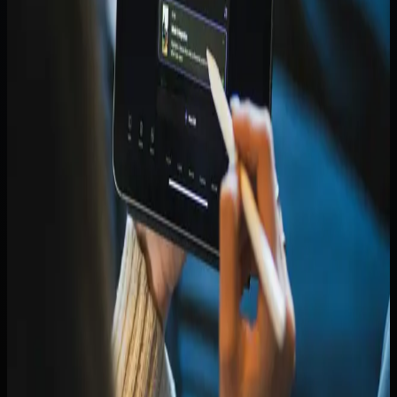
Ditulis oleh
Naufal Zuhdi
Waktu baca
2 menit baca
Terbit
Rabu, 11 Maret 2026
Diperbarui
8 Juli 2026
Lompat ke bagian penting
Masalah yang sering muncul
Ruang lingkup awal yang
realistis
Cara implementasi yang lebih sehat
Kesalahan
yang sering bikin hasilnya mengecewakan
Kapan topik ini
benar-benar relevan