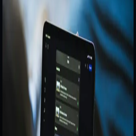
Distributor: Kapan Chat dan Spreadsheet
Sudah Tidak Cukup?
Pesanan pembelian internal sering awalnya terasa bisa
ditangani lewat chat dan spreadsheet. Masalah baru
terlihat ketika jumlah permintaan naik, persetujuan...
Disusun oleh
Tim Pytagotech
Metodologi panduan
Disusun dari pola hambatan operasional, perpindahan dari
spreadsheet, dan keputusan modul tahap pertama yang
paling sering muncul saat bisnis mulai butuh dasbor internal.
Cara memakainya
Jadikan wawasan ini sebagai landasan diskusi awal. Untuk
estimasi ruang lingkup dan harga final, konsultasikan
spesifikasi teknisnya dengan tim kami.