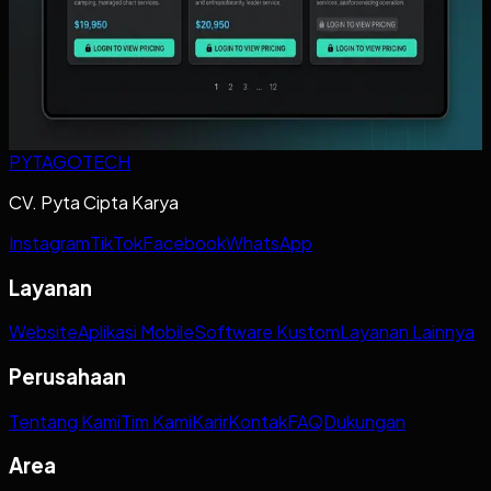
Pelanggan?
Panduan untuk distributor yang ingin menentukan kapan
order B2B sudah perlu portal reseller dengan halaman login
khusus pelanggan.
Baca artikel ->
PYTAGOTECH
CV. Pyta Cipta Karya
Instagram
TikTok
Facebook
WhatsApp
Layanan
Website
Aplikasi Mobile
Software Kustom
Layanan Lainnya
Perusahaan
Tentang Kami
Tim Kami
Karir
Kontak
FAQ
Dukungan
Area