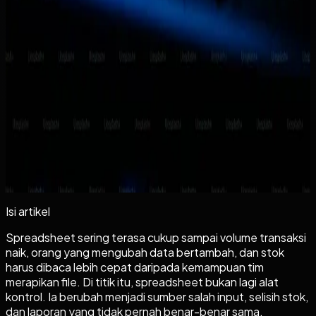
Ringkasan cepat
Apa yang akan Anda dapat dari artikel ini
+
Lanjutkan ke tahap berikutnya
Kalau topiknya sudah dekat dengan kebutuhan
Anda
+
Isi artikel
Spreadsheet sering terasa cukup sampai volume transaksi
naik, orang yang mengubah data bertambah, dan stok
harus dibaca lebih cepat daripada kemampuan tim
merapikan file. Di titik itu, spreadsheet bukan lagi alat
kontrol. Ia berubah menjadi sumber salah input, selisih stok,
dan laporan yang tidak pernah benar-benar sama.