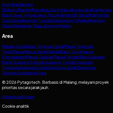
Aceh
Bali
Bangka
Belitung
Banten
Bengkulu
Gorontalo
Jabodetabek
Jambi
Jaw
Barat
Jawa Tengah
Jawa Timur
Kalimantan Barat
Kalimantan
Selatan
Kalimantan Tengah
Kalimantan Timur
Kalimantan
Utara
Kepulauan Riau
Lampung
Maluku
Area
Maluku Utara
Nusa Tenggara Barat
Nusa Tenggara
Timur
Papua
Papua Barat
Papua Barat Daya
Papua
Pegunungan
Papua Selatan
Papua Tengah
Riau
Sulawesi
Barat
Sulawesi Selatan
Sulawesi Tengah
Sulawesi
Tenggara
Sulawesi Utara
Sumatera Barat
Sumatera
Selatan
Sumatera Utara
© 2026 Pytagotech. Berbasis di Malang, melayani proyek
prioritas secara jarak jauh.
Ketentuan
Privasi
Cookie analitik