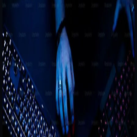
Bisnis Harus Pindah dan Modul Minimum yang
Dibutuhkan
Spreadsheet sering terasa cukup sampai volume transaksi
naik, orang yang mengubah data bertambah, dan stok
harus dibaca lebih cepat daripada kemampuan tim...
Disusun oleh
Tim Pytagotech
Metodologi panduan
Disusun dari pola hambatan operasional, perpindahan dari
spreadsheet, dan keputusan modul tahap pertama yang
paling sering muncul saat bisnis mulai butuh dasbor internal.
Cara memakainya
Jadikan wawasan ini sebagai landasan diskusi awal. Untuk
estimasi ruang lingkup dan harga final, konsultasikan
spesifikasi teknisnya dengan tim kami.