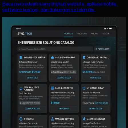
Baca perbedaan ruang lingkup website, aplikasi mobile,
software kustom, dan dukungan setelah rilis.
Baca juga
Artikel lain yang mungkin relevan
Lihat semua artikel
Dasbor Keuangan Sederhana untuk Pemilik:
Angka Mana yang Harus Dipantau Harian Tanpa
Menunggu Rekap Manual?
Panduan menentukan angka keuangan harian yang benar-
benar harus dilihat pemilik, kapan dasbor sederhana sudah
cukup, dan kapan sistem kustom mulai lebih relevan.
Baca artikel ->
Portal Reseller dan Order B2B: Kapan
Distributor Perlu Halaman Login Khusus untuk