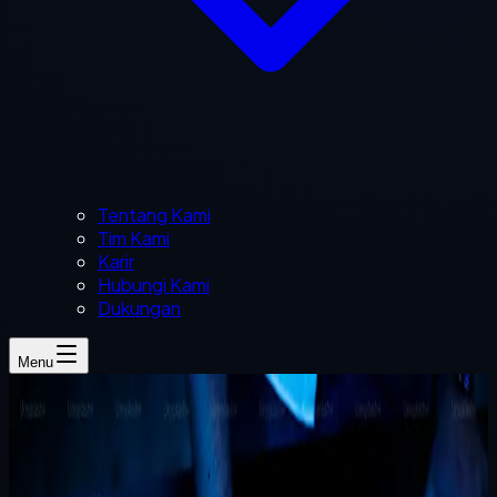
Tentang Kami
Tim Kami
Karir
Hubungi Kami
Dukungan
Menu
Khoirudin
3 menit baca
stok kustom
stok bisnis
software kustom
dasbor
pemilik
gudang
Spreadsheet vs Sistem Stok Kustom: Kapan