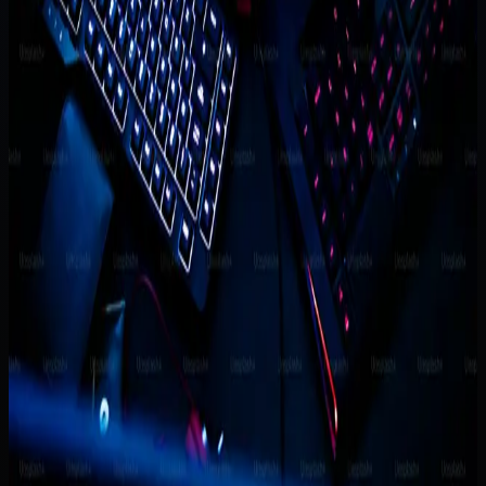
Ditulis oleh
Khoirudin
Waktu baca
3 menit baca
Terbit
Rabu, 11 Maret 2026
Diperbarui
20 Juni 2026
Lompat ke bagian penting
Masalah yang biasanya muncul
Ruang lingkup fase pertama
yang paling realistis
Cara implementasi yang lebih
sehat
Kesalahan yang paling sering membuat proyek
macet
Kapan mulai layak dibangun