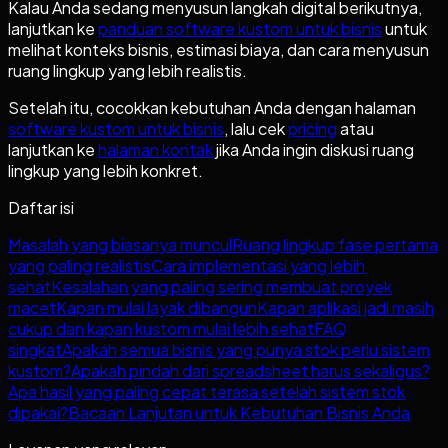
Kalau Anda sedang menyusun langkah digital berikutnya,
lanjutkan ke
panduan software kustom untuk bisnis
untuk
melihat konteks bisnis, estimasi biaya, dan cara menyusun
ruang lingkup yang lebih realistis.
Setelah itu, cocokkan kebutuhan Anda dengan halaman
software kustom untuk bisnis
, lalu cek
pricing
atau
lanjutkan ke
halaman kontak
jika Anda ingin diskusi ruang
lingkup yang lebih konkret.
Daftar isi
Masalah yang biasanya muncul
Ruang lingkup fase pertama
yang paling realistis
Cara implementasi yang lebih
sehat
Kesalahan yang paling sering membuat proyek
macet
Kapan mulai layak dibangun
Kapan aplikasi jadi masih
cukup dan kapan kustom mulai lebih sehat
FAQ
singkat
Apakah semua bisnis yang punya stok perlu sistem
kustom?
Apakah pindah dari spreadsheet harus sekaligus?
Apa hasil yang paling cepat terasa setelah sistem stok
dipakai?
Bacaan Lanjutan untuk Kebutuhan Bisnis Anda