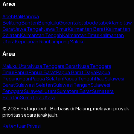
Area
Aceh
Bali
Bangka
Belitung
Banten
Bengkulu
Gorontalo
Jabodetabek
Jambi
Jaw
Barat
Jawa Tengah
Jawa Timur
Kalimantan Barat
Kalimantan
Selatan
Kalimantan Tengah
Kalimantan Timur
Kalimantan
Utara
Kepulauan Riau
Lampung
Maluku
Area
Maluku Utara
Nusa Tenggara Barat
Nusa Tenggara
Timur
Papua
Papua Barat
Papua Barat Daya
Papua
Pegunungan
Papua Selatan
Papua Tengah
Riau
Sulawesi
Barat
Sulawesi Selatan
Sulawesi Tengah
Sulawesi
Tenggara
Sulawesi Utara
Sumatera Barat
Sumatera
Selatan
Sumatera Utara
© 2026 Pytagotech. Berbasis di Malang, melayani proyek
prioritas secara jarak jauh.
Ketentuan
Privasi