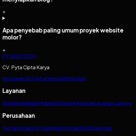
+
Apa penyebab paling umum proyek website
molor?
+
PYTAGOTECH
CV. Pyta Cipta Karya
Instagram
TikTok
Facebook
WhatsApp
Layanan
Website
Aplikasi Mobile
Software Kustom
Layanan Lainnya
Perusahaan
Tentang Kami
Tim Kami
Karir
Kontak
FAQ
Dukungan