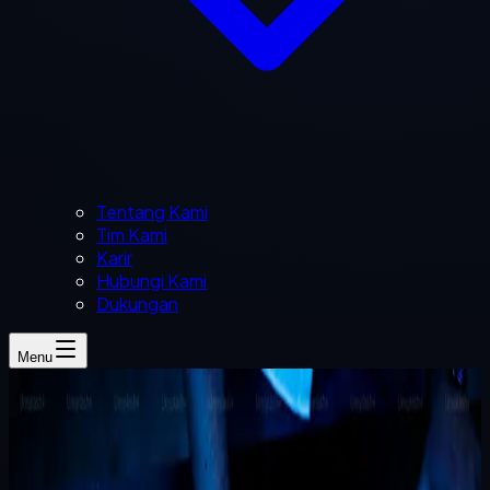
Tentang Kami
Tim Kami
Karir
Hubungi Kami
Dukungan
Menu
Naufal Zuhdi
3 menit baca
stok ritel
multi cabang
dasbor pemilik
software kustom
stok
Sistem Stok untuk Ritel Multi-Cabang: Laporan
Apa yang Paling Penting untuk Pemilik?