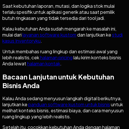
Saat kebutuhan laporan, mutasi, dan logika stok mulai
terlalu spesifik untuk aplikasi generik atau saat pemilik
butuh ringkasan yang tidak tersedia dari tool jadi.
Kalau kebutuhan Anda sudah mengarah ke masalah ini,
mulai dari
layanan software kustom
dan lanjutkan ke
studi
kasus Inventoryku
.
Untuk membahas ruang lingkup dan estimasi awal yang
lebih realistis, cek
halaman pricing
lalu kirim konteks bisnis
Anda lewat
halaman kontak
.
Bacaan Lanjutan untuk Kebutuhan
Bisnis Anda
Kalau Anda sedang menyusun langkah digital berikutnya,
lanjutkan ke
panduan software kustom untuk bisnis
untuk
melihat konteks bisnis, estimasi biaya, dan cara menyusun
ruang lingkup yang lebih realistis.
Setelah itu, cocokkan kebutuhan Anda dengan halaman