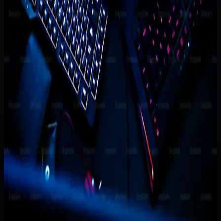
Naufal Zuhdi
Waktu baca
3 menit baca
Terbit
Rabu, 11 Maret 2026
Diperbarui
20 Juni 2026
Lompat ke bagian penting
Masalah yang paling sering terjadi
Ruang lingkup awal yang
paling masuk akal
Cara implementasi yang lebih
sehat
Kesalahan yang sering bikin proyek tidak
efektif
Kapan solusi ini mulai layak
Ringkasan cepat