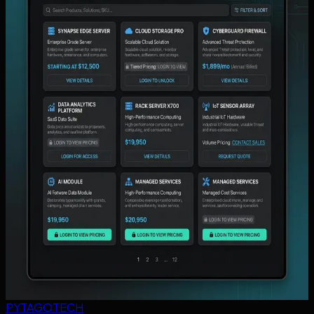
Lihat semua artikel
Dasbor Keuangan Sederhana untuk Pemilik:
Angka Mana yang Harus Dipantau Harian Tanpa
Menunggu Rekap Manual?
Panduan menentukan angka keuangan harian yang benar-
benar harus dilihat pemilik, kapan dasbor sederhana sudah
cukup, dan kapan sistem kustom mulai lebih relevan.
Baca artikel ->
Portal Reseller dan Order B2B: Kapan
Distributor Perlu Halaman Login Khusus untuk
Pelanggan?
Panduan untuk distributor yang ingin menentukan kapan
order B2B sudah perlu portal reseller dengan halaman login
khusus pelanggan.
Baca artikel ->
PYTAGOTECH