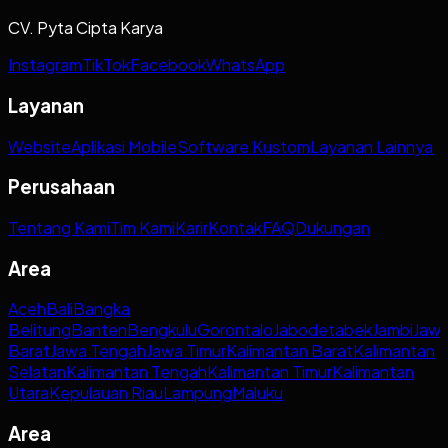
CV. Pyta Cipta Karya
Instagram
TikTok
Facebook
WhatsApp
Layanan
Website
Aplikasi Mobile
Software Kustom
Layanan Lainnya
Perusahaan
Tentang Kami
Tim Kami
Karir
Kontak
FAQ
Dukungan
Area
Aceh
Bali
Bangka
Belitung
Banten
Bengkulu
Gorontalo
Jabodetabek
Jambi
Jaw
Barat
Jawa Tengah
Jawa Timur
Kalimantan Barat
Kalimantan
Selatan
Kalimantan Tengah
Kalimantan Timur
Kalimantan
Utara
Kepulauan Riau
Lampung
Maluku
Area