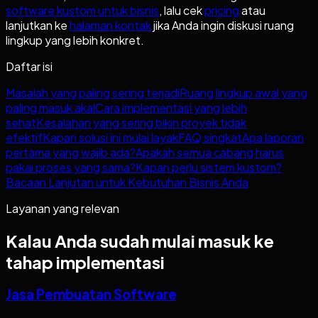
software kustom untuk bisnis
, lalu cek
pricing
atau
lanjutkan ke
halaman kontak
jika Anda ingin diskusi ruang
lingkup yang lebih konkret.
Daftar isi
Masalah yang paling sering terjadi
Ruang lingkup awal yang
paling masuk akal
Cara implementasi yang lebih
sehat
Kesalahan yang sering bikin proyek tidak
efektif
Kapan solusi ini mulai layak
FAQ singkat
Apa laporan
pertama yang wajib ada?
Apakah semua cabang harus
pakai proses yang sama?
Kapan perlu sistem kustom?
Bacaan Lanjutan untuk Kebutuhan Bisnis Anda
Layanan yang relevan
Kalau Anda sudah mulai masuk ke
tahap implementasi
Jasa Pembuatan Software