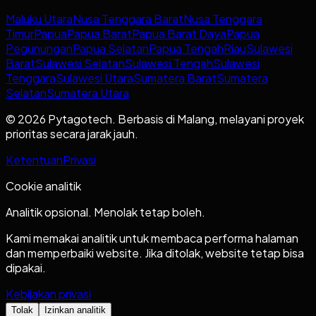
Maluku Utara
Nusa Tenggara Barat
Nusa Tenggara
Timur
Papua
Papua Barat
Papua Barat Daya
Papua
Pegunungan
Papua Selatan
Papua Tengah
Riau
Sulawesi
Barat
Sulawesi Selatan
Sulawesi Tengah
Sulawesi
Tenggara
Sulawesi Utara
Sumatera Barat
Sumatera
Selatan
Sumatera Utara
© 2026 Pytagotech. Berbasis di Malang, melayani proyek
prioritas secara jarak jauh.
Ketentuan
Privasi
Cookie analitik
Analitik opsional. Menolak tetap boleh.
Kami memakai analitik untuk membaca performa halaman
dan memperbaiki website. Jika ditolak, website tetap bisa
dipakai.
Kebijakan privasi
Tolak
Izinkan analitik