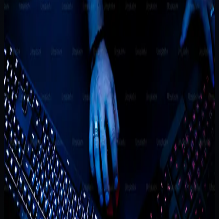
Ritel multi-cabang tidak hanya butuh stok yang tercatat.
Yang lebih penting adalah kemampuan pemilik membaca
pergerakan barang dan pola cabang tanpa...
Disusun oleh
Tim Pytagotech
Metodologi panduan
Disusun dari pola hambatan operasional, perpindahan dari
spreadsheet, dan keputusan modul tahap pertama yang
paling sering muncul saat bisnis mulai butuh dasbor internal.
Cara memakainya
Jadikan wawasan ini sebagai landasan diskusi awal. Untuk
estimasi ruang lingkup dan harga final, konsultasikan
spesifikasi teknisnya dengan tim kami.
Ditulis oleh