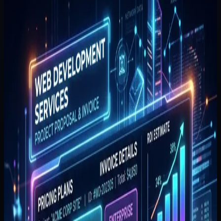
dari Ruang Lingkup Awal
Pelajari cara membaca harga website berdasarkan ruang
lingkup awal, jumlah halaman, bukti kerja, ajakan tindakan,
revisi, dan layanan dukungan pasca-rilis.
Disusun oleh
Tim Pytagotech
Metodologi panduan
Disusun dari pola struktur halaman, ajakan tindakan, bukti
kerja, dan ruang lingkup tahap pertama yang paling sering
dibahas di proyek website bisnis.
Cara memakainya
Jadikan wawasan ini sebagai landasan diskusi awal. Untuk
estimasi ruang lingkup dan harga final, konsultasikan
spesifikasi teknisnya dengan tim kami.
Ditulis oleh