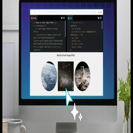
Artikel lain yang mungkin relevan
Lihat semua artikel
Website Perolehan Prospek untuk Jasa Lokal:
Struktur yang Membuat Orang Langsung
Bertanya
Panduan menyusun website perolehan prospek untuk jasa
lokal agar headline, CTA, dan halaman pendukung benar-
benar memicu calon klien bertanya.
Baca artikel ->
Website Multi-Cabang dan Area Layanan: Cara
Menjelaskan Cakupan Kota Tanpa Membuat
Pengunjung Bingung
Panduan menjelaskan area layanan dan cakupan kota di
website bisnis tanpa membuat homepage kabur, terlalu