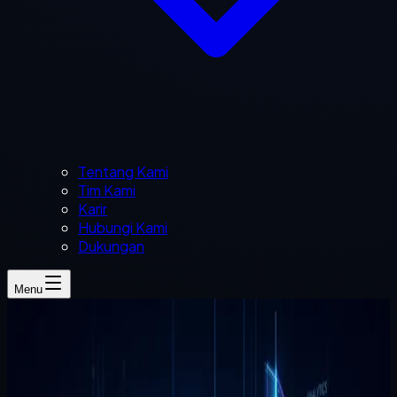
Tentang Kami
Tim Kami
Karir
Hubungi Kami
Dukungan
Menu
Khoirudin
2 menit baca
harga website
jasa pembuatan website
website
bisnis
pricing
malang
Cara Membaca Harga Website Bisnis di Malang