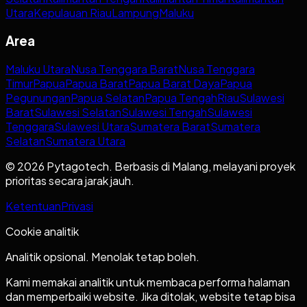
Utara
Kepulauan Riau
Lampung
Maluku
Area
Maluku Utara
Nusa Tenggara Barat
Nusa Tenggara
Timur
Papua
Papua Barat
Papua Barat Daya
Papua
Pegunungan
Papua Selatan
Papua Tengah
Riau
Sulawesi
Barat
Sulawesi Selatan
Sulawesi Tengah
Sulawesi
Tenggara
Sulawesi Utara
Sumatera Barat
Sumatera
Selatan
Sumatera Utara
© 2026 Pytagotech. Berbasis di Malang, melayani proyek
prioritas secara jarak jauh.
Ketentuan
Privasi
Cookie analitik
Analitik opsional. Menolak tetap boleh.
Kami memakai analitik untuk membaca performa halaman
dan memperbaiki website. Jika ditolak, website tetap bisa