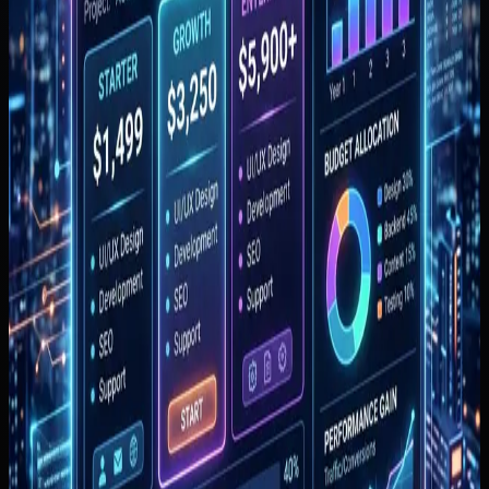
Khoirudin
Waktu baca
2 menit baca
Terbit
Rabu, 4 Februari 2026
Diperbarui
8 Juli 2026
Lompat ke bagian penting
Masalah yang sering muncul
Ruang lingkup awal yang
realistis
Cara implementasi yang lebih sehat
Kesalahan
yang sering bikin hasilnya mengecewakan
Kapan topik ini
benar-benar relevan
Ringkasan cepat