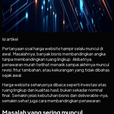
Lanjutkan ke tahap berikutnya
Kalau topiknya sudah dekat dengan kebutuhan
Anda
+
Isi artikel
Pertanyaan soal harga website hampir selalu muncul di
awal. Masalahnya, banyak bisnis membandingkan angka
tanpa membandingkan ruang lingkup. Akibatnya,
penawaran murah terlihat menarik sampai akhirnya muncul
revisi, fitur tambahan, atau kekurangan yang tidak dibahas
sejak awal.
Harga website seharusnya dibaca seperti investasi atas
ruang lingkup dan kualitas hasil, bukan sekadar nominal
final. Semakin jelas kebutuhan bisnis dan deliverable-nya,
semakin sehat juga cara membandingkan penawaran.
Masalah yang sering muncul