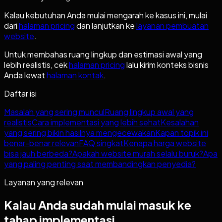
Kalau kebutuhan Anda mulai mengarah ke kasus ini, mulai
dari
halaman pricing
dan lanjutkan ke
layanan pembuatan
website
.
Untuk membahas ruang lingkup dan estimasi awal yang
lebih realistis, cek
halaman pricing
lalu kirim konteks bisnis
Anda lewat
halaman kontak
.
Daftar isi
Masalah yang sering muncul
Ruang lingkup awal yang
realistis
Cara implementasi yang lebih sehat
Kesalahan
yang sering bikin hasilnya mengecewakan
Kapan topik ini
benar-benar relevan
FAQ singkat
Kenapa harga website
bisa jauh berbeda?
Apakah website murah selalu buruk?
Apa
yang paling penting saat membandingkan penyedia?
Layanan yang relevan
Kalau Anda sudah mulai masuk ke
tahap implementasi