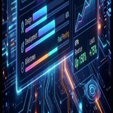
Apa yang akan Anda dapat dari artikel ini
+
Keputusan cepat
Kalau Anda sedang membandingkan harga
website
+
Contoh yang paling dekat
Kalau Anda ingin melihat konteks yang lebih
konkret
+