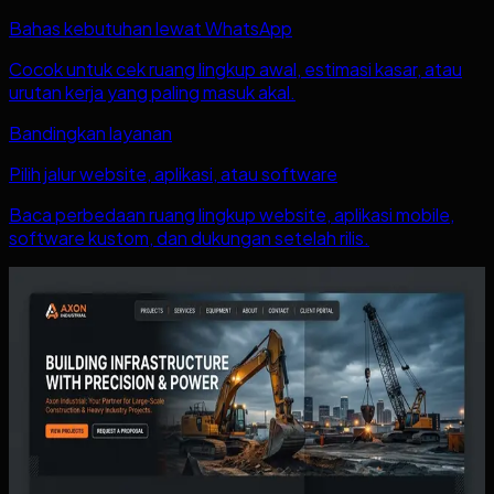
Bahas kebutuhan lewat WhatsApp
Cocok untuk cek ruang lingkup awal, estimasi kasar, atau
urutan kerja yang paling masuk akal.
Bandingkan layanan
Pilih jalur website, aplikasi, atau software
Baca perbedaan ruang lingkup website, aplikasi mobile,
software kustom, dan dukungan setelah rilis.
Baca juga
Artikel lain yang mungkin relevan
Lihat semua artikel
Website Perolehan Prospek untuk Jasa Lokal:
Struktur yang Membuat Orang Langsung
Bertanya