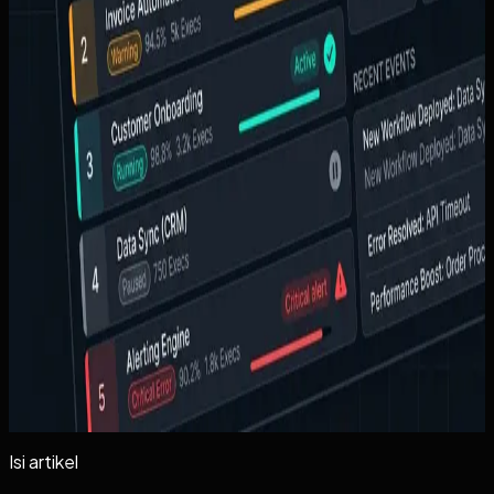
Apa yang akan Anda dapat dari artikel ini
+
Contoh yang paling dekat
Kalau Anda ingin melihat konteks yang lebih
konkret
+
Lanjutkan ke tahap berikutnya
Kalau topiknya sudah dekat dengan kebutuhan
Anda
+
Isi artikel