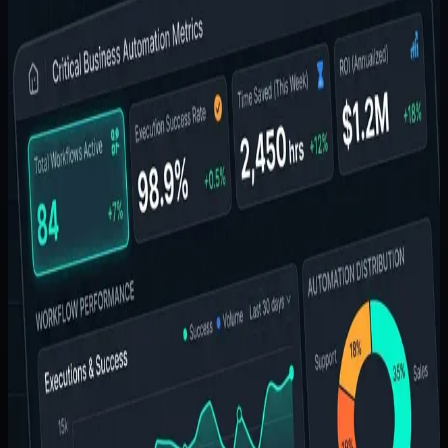
Transformasi digital sering terdengar seperti proyek besar
yang mahal. Padahal untuk banyak UMKM, perubahan
paling penting justru dimulai dari hal...
Disusun oleh
Tim Pytagotech
Metodologi panduan
Diringkas dari pola penggalian kebutuhan, ruang lingkup,
dan dukungan awal yang berulang di proyek website,
aplikasi, dan software bisnis yang kami tangani.
Cara memakainya
Jadikan wawasan ini sebagai landasan diskusi awal. Untuk
estimasi ruang lingkup dan harga final, konsultasikan
spesifikasi teknisnya dengan tim kami.
Ditulis oleh