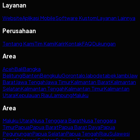
Layanan
Website
Aplikasi Mobile
Software Kustom
Layanan Lainnya
Perusahaan
Tentang Kami
Tim Kami
Karir
Kontak
FAQ
Dukungan
Area
Aceh
Bali
Bangka
Belitung
Banten
Bengkulu
Gorontalo
Jabodetabek
Jambi
Jaw
Barat
Jawa Tengah
Jawa Timur
Kalimantan Barat
Kalimantan
Selatan
Kalimantan Tengah
Kalimantan Timur
Kalimantan
Utara
Kepulauan Riau
Lampung
Maluku
Area
Maluku Utara
Nusa Tenggara Barat
Nusa Tenggara
Timur
Papua
Papua Barat
Papua Barat Daya
Papua
Pegunungan
Papua Selatan
Papua Tengah
Riau
Sulawesi