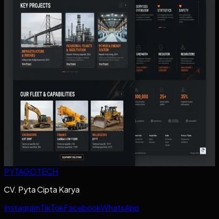
Panduan menyusun website perolehan prospek untuk jasa
lokal agar headline, CTA, dan halaman pendukung benar-
benar memicu calon klien bertanya.
Baca artikel ->
Website untuk Kontraktor dan Perusahaan Jasa
Industri: Struktur Halaman yang Membuat
Calon Klien Lebih Cepat Percaya
Panduan menyusun website untuk kontraktor dan jasa
industri agar terlihat lebih kredibel, lebih mudah
menghasilkan prospek masuk, dan tidak berhenti di profil
bisnis generik.
Baca artikel ->
PYTAGOTECH
CV. Pyta Cipta Karya
Instagram
TikTok
Facebook
WhatsApp