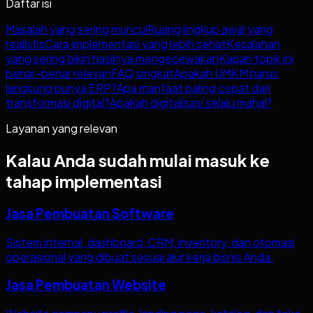
Daftar isi
Masalah yang sering muncul
Ruang lingkup awal yang
realistis
Cara implementasi yang lebih sehat
Kesalahan
yang sering bikin hasilnya mengecewakan
Kapan topik ini
benar-benar relevan
FAQ singkat
Apakah UMKM harus
langsung punya ERP?
Apa manfaat paling cepat dari
transformasi digital?
Apakah digitalisasi selalu mahal?
Layanan yang relevan
Kalau Anda sudah mulai masuk ke
tahap implementasi
Jasa Pembuatan Software
Sistem internal, dashboard, CRM, inventory, dan otomasi
operasional yang dibuat sesuai alur kerja bisnis Anda.
Jasa Pembuatan Website