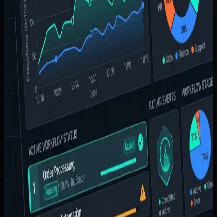
Figo Bayu
Waktu baca
2 menit baca
Terbit
Rabu, 4 Februari 2026
Diperbarui
8 Juli 2026
Lompat ke bagian penting
Masalah yang sering muncul
Ruang lingkup awal yang
realistis
Cara implementasi yang lebih sehat
Kesalahan
yang sering bikin hasilnya mengecewakan
Kapan topik ini
benar-benar relevan
Ringkasan cepat