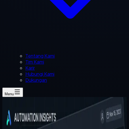
Tentang Kami
Tim Kami
Karir
Hubungi Kami
Dukungan
Menu
Figo Bayu
2 menit baca
transformasi digital
umkm
software bisnis
dasbor
malang
Transformasi Digital UMKM Malang: Dari
Catatan Kertas ke Database Cloud